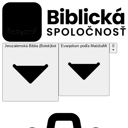
Jeruzalemská Biblia (Botek)
bot
Evanjelium podľa Matúša
Mt
0