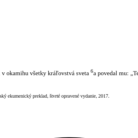
6
 v okamihu všetky kráľovstvá sveta
a povedal mu: „Te
ský ekumenický preklad, štvrté opravené vydanie, 2017.