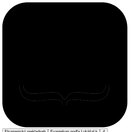
Ekumenický preklad
seb
Evanjelium podľa Lukáša
Lk
4