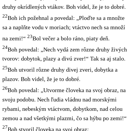
druhy okrídlených vtákov. Boh videl, že je to dobré.
22
Boh ich požehnal a povedal: „Ploďte sa a množte
sa a naplňte vodu v moriach; vtáctvo nech sa množí
23
na zemi!“
Bol večer a bolo ráno, piaty deň.
24
Boh povedal: „Nech vydá zem rôzne druhy živých
tvorov: dobytok, plazy a divú zver!“ Tak sa aj stalo.
25
Boh utvoril rôzne druhy divej zveri, dobytka a
plazov. Boh videl, že je to dobré.
26
Boh povedal: „Utvorme človeka na svoj obraz, na
svoju podobu. Nech ľudia vládnu nad morskými
rybami, nebeským vtáctvom, dobytkom, nad celou
zemou a nad všetkými plazmi, čo sa hýbu po zemi!“
27
Boh stvoril človeka na svoj obraz;