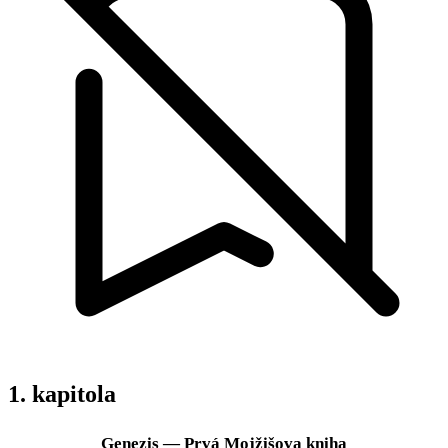
1. kapitola
Genezis — Prvá Mojžišova kniha