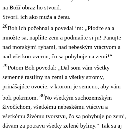
na Boží obraz ho stvoril.
Stvoril ich ako muža a ženu.
28
Boh ich požehnal a povedal im: „Ploďte sa a
množte sa, naplňte zem a podmaňte si ju! Panujte
nad morskými rybami, nad nebeským vtáctvom a
nad všetkou zverou, čo sa pohybuje na zemi!“
29
Potom Boh povedal: „Dal som vám všetky
semenné rastliny na zemi a všetky stromy,
prinášajúce ovocie, v ktorom je semeno, aby vám
30
boli pokrmom.
No všetkým suchozemským
živočíchom, všetkému nebeskému vtáctvu a
všetkému živému tvorstvu, čo sa pohybuje po zemi,
dávam za potravu všetky zelené byliny.“ Tak sa aj