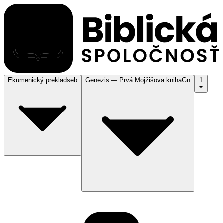
Ekumenický preklad
seb
Genezis — Prvá Mojžišova kniha
Gn
1