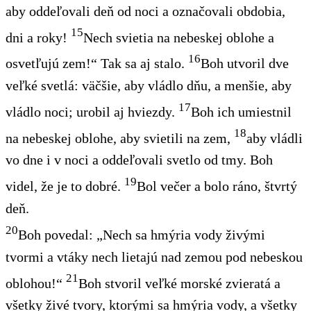
aby oddeľovali deň od noci a označovali obdobia,
15
dni a roky!
Nech svietia na nebeskej oblohe a
16
osvetľujú zem!“ Tak sa aj stalo.
Boh utvoril dve
veľké svetlá: väčšie, aby vládlo dňu, a menšie, aby
17
vládlo noci; urobil aj hviezdy.
Boh ich umiestnil
18
na nebeskej oblohe, aby svietili na zem,
aby vládli
vo dne i v noci a oddeľovali svetlo od tmy. Boh
19
videl, že je to dobré.
Bol večer a bolo ráno, štvrtý
deň.
20
Boh povedal: „Nech sa hmýria vody živými
tvormi a vtáky nech lietajú nad zemou pod nebeskou
21
oblohou!“
Boh stvoril veľké morské zvieratá a
všetky živé tvory, ktorými sa hmýria vody, a všetky