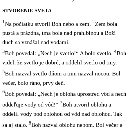
STVORENIE SVETA
1
2
Na počiatku stvoril Boh nebo a zem.
Zem bola
pustá a prázdna, tma bola nad prahlbinou a Boží
duch sa vznášal nad vodami.
3
4
Boh povedal: „Nech je svetlo!“ A bolo svetlo.
Boh
videl, že svetlo je dobré, a oddelil svetlo od tmy.
5
Boh nazval svetlo dňom a tmu nazval nocou. Bol
večer, bolo ráno, prvý deň.
6
Boh povedal: „Nech je obloha uprostred vôd a nech
7
oddeľuje vody od vôd!“
Boh utvoril oblohu a
oddelil vody pod oblohou od vôd nad oblohou. Tak
8
sa aj stalo.
Boh nazval oblohu nebom. Bol večer a