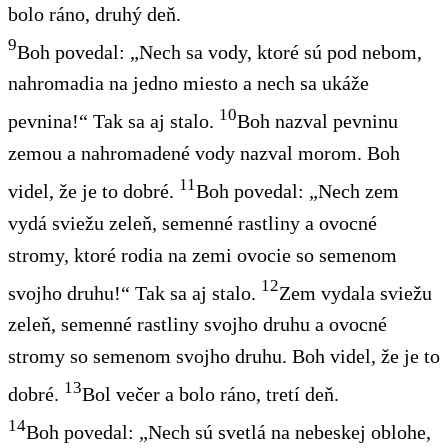
bolo ráno, druhý deň.
9
Boh povedal: „Nech sa vody, ktoré sú pod nebom,
nahromadia na jedno miesto a nech sa ukáže
10
pevnina!“ Tak sa aj stalo.
Boh nazval pevninu
zemou a nahromadené vody nazval morom. Boh
11
videl, že je to dobré.
Boh povedal: „Nech zem
vydá sviežu zeleň, semenné rastliny a ovocné
stromy, ktoré rodia na zemi ovocie so semenom
12
svojho druhu!“ Tak sa aj stalo.
Zem vydala sviežu
zeleň, semenné rastliny svojho druhu a ovocné
stromy so semenom svojho druhu. Boh videl, že je to
13
dobré.
Bol večer a bolo ráno, tretí deň.
14
Boh povedal: „Nech sú svetlá na nebeskej oblohe,