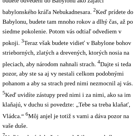
budete odvedení
do Babylonu ako zajatci
2
babylonského kráľa Nebukadnesara.
Keď prídete do
Babylonu, budete tam mnoho rokov a dlhý čas, až po
siedme pokolenie. Potom vás odtiaľ odvediem v
3
pokoji.
Teraz však budete vidieť v Babylone bohov
strieborných, zlatých a drevených, ktorých nosia na
4
pleciach, aby národom nahnali strach.
Dajte si teda
pozor, aby ste sa aj vy nestali celkom podobnými
pohanom a aby sa strach pred nimi nezmocnil aj vás.
5
Keď uvidíte zástupy pred nimi i za nimi, ako sa im
klaňajú, v duchu si povedzte: „Tebe sa treba klaňať,
6
Vládca.“
Môj anjel je totiž s vami a dáva pozor na
vaše duše.
7