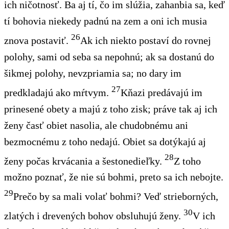
ich ničotnosť. Ba aj tí, čo im slúžia, zahanbia sa, keď
tí bohovia niekedy padnú na zem a oni ich musia
26
znova postaviť.
Ak ich niekto postaví do rovnej
polohy, sami od seba sa nepohnú; ak sa dostanú do
šikmej polohy, nevzpriamia sa; no dary im
27
predkladajú ako mŕtvym.
Kňazi predávajú im
prinesené obety a majú z toho zisk; práve tak aj ich
ženy časť obiet nasolia, ale chudobnému ani
bezmocnému z toho nedajú. Obiet sa dotýkajú aj
28
ženy počas krvácania a šestonedieľky.
Z toho
možno poznať, že nie sú bohmi, preto sa ich nebojte.
29
Prečo by sa mali volať bohmi? Veď strieborných,
30
zlatých i drevených bohov obsluhujú ženy
.
V ich