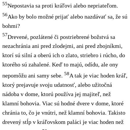
55
Nepostavia sa proti kráľovi alebo nepriateľom.
56
Ako by bolo možné prijať alebo nazdávať sa, že sú
bohmi?
57
Drevené, pozlátené či postriebrené božstvá sa
nezachránia ani pred zlodejmi, ani pred zbojníkmi,
ktorí sú silní a oberú ich o zlato, striebro i rúcho, do
ktorého sú zahalené. Keď to majú, odídu, ale ony
58
nepomôžu ani samy sebe.
A tak je viac hoden kráľ,
ktorý prejavuje svoju udatnosť, alebo užitočná
nádoba v dome, ktorú používa jej majiteľ, než
klamní bohovia. Viac sú hodné dvere v dome, ktoré
chránia to, čo je vnútri, než klamní bohovia. Takisto
drevený stĺp v kráľovskom paláci je viac hoden než