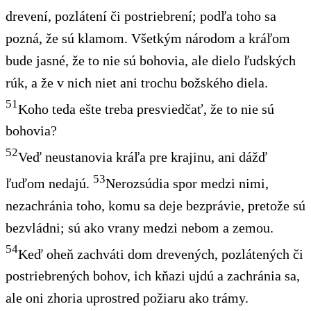
drevení, pozlátení či postriebrení; podľa toho sa
pozná, že sú klamom. Všetkým národom a kráľom
bude jasné, že to nie sú bohovia, ale dielo ľudských
rúk, a že v nich niet ani trochu božského diela.
51
Koho teda ešte treba presviedčať, že to nie sú
bohovia?
52
Veď neustanovia kráľa pre krajinu, ani dážď
53
ľuďom nedajú.
Nerozsúdia spor medzi nimi,
nezachránia toho, komu sa deje bezprávie, pretože sú
bezvládni; sú ako vrany medzi nebom a zemou.
54
Keď oheň zachváti dom drevených, pozlátených či
postriebrených bohov, ich kňazi ujdú a zachránia sa,
ale oni zhoria uprostred požiaru ako trámy.