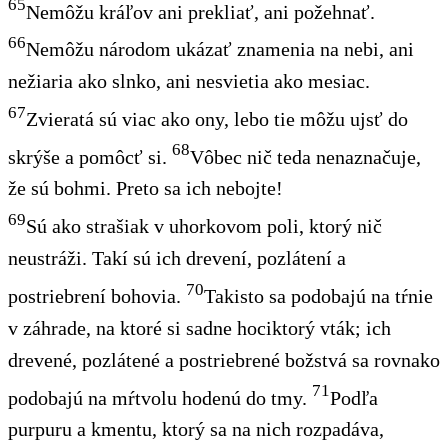
65
Nemôžu kráľov ani prekliať, ani požehnať.
66
Nemôžu národom ukázať znamenia na nebi, ani
nežiaria ako slnko, ani nesvietia ako mesiac.
67
Zvieratá sú viac ako ony, lebo tie môžu ujsť do
68
skrýše a pomôcť si.
Vôbec nič teda nenaznačuje,
že sú bohmi. Preto sa ich nebojte!
69
Sú ako strašiak v uhorkovom poli, ktorý nič
neustráži. Takí sú ich drevení, pozlátení a
70
postriebrení bohovia.
Takisto sa podobajú na tŕnie
v záhrade, na ktoré si sadne hociktorý vták; ich
drevené, pozlátené a postriebrené božstvá sa rovnako
71
podobajú na mŕtvolu hodenú do tmy.
Podľa
purpuru a kmentu, ktorý sa na nich rozpadáva,