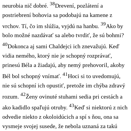
38
neurobia nič dobré.
Drevení, pozlátení a
postriebrení bohovia sa podobajú na kamene z
39
vrchov. Tí, čo im slúžia, vyjdú na hanbu.
Ako by
bolo možné nazdávať sa alebo tvrdiť, že sú bohmi?
40
Dokonca aj sami Chaldejci ich znevažujú. Keď
vidia nemého, ktorý nie je schopný rozprávať,
prinesú Béla a žiadajú, aby nemý prehovoril, akoby
41
Bél bol schopný vnímať.
Hoci si to uvedomujú,
nie sú schopní ich opustiť, pretože im chýba zdravý
42
rozum.
Ženy ovinuté stuhami sedia pri cestách a
43
ako kadidlo spaľujú otruby.
Keď si niektorú z nich
odvedie niekto z okoloidúcich a spí s ňou, ona sa
vysmeje svojej susede, že nebola uznaná za takú