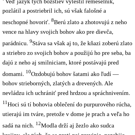
Veď jazyk tých božstiev vyleštil remeselník,
pozlátil a postriebril ich, sú však falošné a
8
neschopné hovoriť.
Berú zlato a zhotovujú z neho
vence na hlavy svojich bohov ako pre dievča,
9
parádnicu.
Stáva sa však aj to, že kňazi zoberú zlato
a striebro zo svojich bohov a použijú ho pre seba, ba
dajú z neho aj smilniciam, ktoré postávajú pred
10
domami.
Ozdobujú bohov šatami ako ľudí —
bohov strieborných, zlatých a drevených. Ale
nevládzu ich uchrániť pred hrdzou a spráchnivením.
11
Hoci sú tí bohovia oblečení do purpurového rúcha,
utierajú im tváre, pretože v dome je prach a veľa ho
12
sadá na nich.
Modla drží aj žezlo ako sudca
krajiny, ale tých, čo sa proti nej previnia, nezabije.