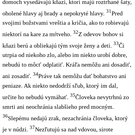
domoch vysedávajú kňazi, ktorí majú roztrhané šaty,
31
oholené hlavy aj brady a nepokryté hlavy.
Pred
svojimi božstvami vreštia a kričia, ako to robievajú
32
niektorí na kare za mŕtveho.
Z odevov bohov si
33
kňazi berú a obliekajú tým svoje ženy a deti.
Či
utrpia od niekoho zlo, alebo im niekto urobí dobre,
nebudú to môcť odplatiť. Kráľa nemôžu ani dosadiť,
34
ani zosadiť.
Práve tak nemôžu dať bohatstvo ani
peniaze. Ak niekto nedodrží sľub, ktorý im dal,
35
určite ho nebudú vymáhať.
Človeka nevytrhnú zo
smrti ani neochránia slabšieho pred mocným.
36
Slepému nedajú zrak, nezachránia človeka, ktorý
37
je v núdzi.
Nezľutujú sa nad vdovou, sirote