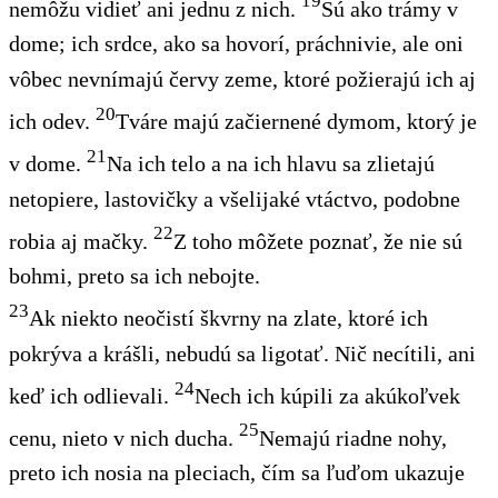
19
nemôžu vidieť ani jednu z nich.
Sú ako trámy v
dome; ich srdce, ako sa hovorí, práchnivie, ale oni
vôbec nevnímajú červy zeme, ktoré požierajú ich aj
20
ich odev.
Tváre majú začiernené dymom, ktorý je
21
v dome.
Na ich telo a na ich hlavu sa zlietajú
netopiere, lastovičky a všelijaké vtáctvo, podobne
22
robia aj mačky.
Z toho môžete poznať, že nie sú
bohmi, preto sa ich nebojte.
23
Ak niekto neočistí škvrny na zlate, ktoré ich
pokrýva a krášli, nebudú sa ligotať. Nič necítili, ani
24
keď ich odlievali.
Nech ich kúpili za akúkoľvek
25
cenu, nieto v nich ducha.
Nemajú riadne nohy,
preto ich nosia na pleciach, čím sa ľuďom ukazuje