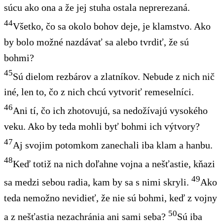
súcu ako ona a že jej stuha ostala neprerezaná.
44
Všetko, čo sa okolo bohov deje, je klamstvo. Ako
by bolo možné nazdávať sa alebo tvrdiť, že sú
bohmi?
45
Sú dielom rezbárov a zlatníkov. Nebude z nich nič
iné, len to, čo z nich chcú vytvoriť remeselníci.
46
Ani tí, čo ich zhotovujú, sa nedožívajú vysokého
veku. Ako by teda mohli byť bohmi ich výtvory?
47
Aj svojim potomkom zanechali iba klam a hanbu.
48
Keď totiž na nich doľahne vojna a nešťastie, kňazi
49
sa medzi sebou radia, kam by sa s nimi skryli.
Ako
teda nemožno nevidieť, že nie sú bohmi, keď z vojny
50
a z nešťastia nezachránia ani sami seba?
Sú iba