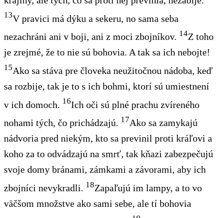
13
V pravici má dýku a sekeru, no sama seba
14
nezachráni ani v boji, ani z moci zbojníkov.
Z toho
je zrejmé, že to nie sú bohovia. A tak sa ich nebojte!
15
Ako sa stáva pre človeka neužitočnou nádoba, keď
sa rozbije, tak je to s ich bohmi, ktorí sú umiestnení
16
v ich domoch.
Ich oči sú plné prachu zvíreného
17
nohami tých, čo prichádzajú.
Ako sa zamykajú
nádvoria pred niekým, kto sa previnil proti kráľovi a
koho za to odvádzajú na smrť, tak kňazi zabezpečujú
svoje domy bránami, zámkami a závorami, aby ich
18
zbojníci nevykradli.
Zapaľujú im lampy, a to vo
väčšom množstve ako sami sebe, ale tí bohovia