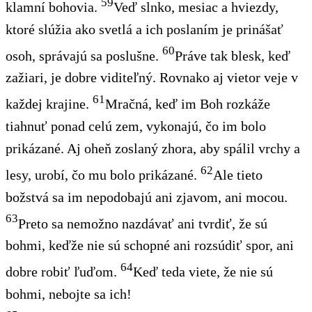
59
klamní bohovia.
Veď slnko, mesiac a hviezdy,
ktoré slúžia ako svetlá a ich poslaním je prinášať
60
osoh, správajú sa poslušne.
Práve tak blesk, keď
zažiari, je dobre viditeľný. Rovnako aj vietor veje v
61
každej krajine.
Mračná, keď im Boh rozkáže
tiahnuť ponad celú zem, vykonajú, čo im bolo
prikázané. Aj oheň zoslaný zhora, aby spálil vrchy a
62
lesy, urobí, čo mu bolo prikázané.
Ale tieto
božstvá sa im nepodobajú ani zjavom, ani mocou.
63
Preto sa nemožno nazdávať ani tvrdiť, že sú
bohmi, keďže nie sú schopné ani rozsúdiť spor, ani
64
dobre robiť ľuďom.
Keď teda viete, že nie sú
bohmi, nebojte sa ich!