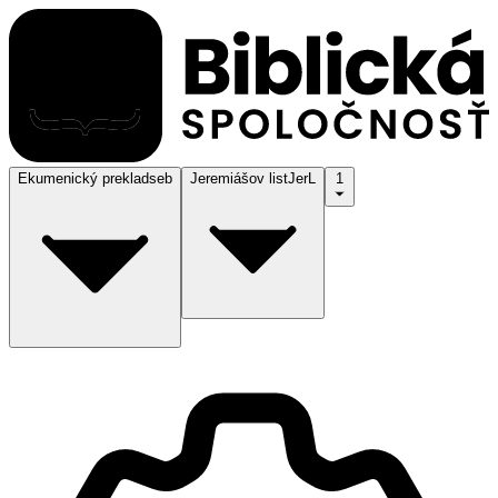
Ekumenický preklad
seb
Jeremiášov list
JerL
1