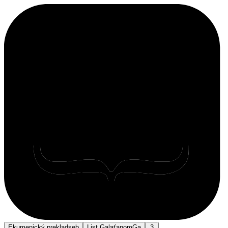
Ekumenický preklad
seb
List Galaťanom
Ga
3