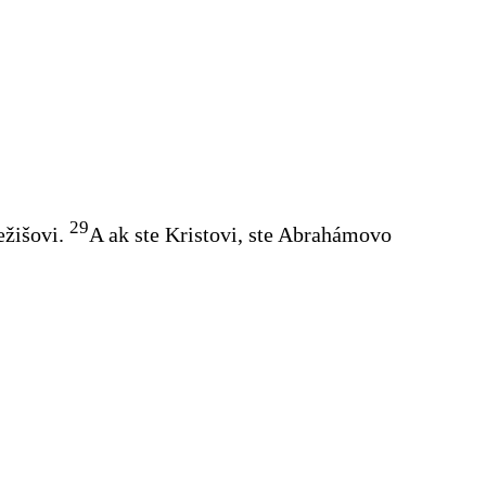
29
ežišovi.
A ak ste Kristovi, ste Abrahámovo