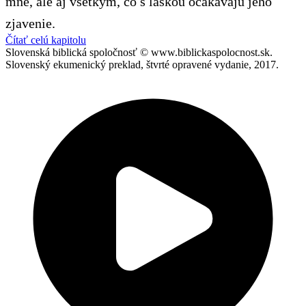
mne, ale aj všetkým, čo s láskou očakávajú jeho
zjavenie.
Čítať celú kapitolu
Slovenská biblická spoločnosť © www.biblickaspolocnost.sk.
Slovenský ekumenický preklad, štvrté opravené vydanie, 2017.