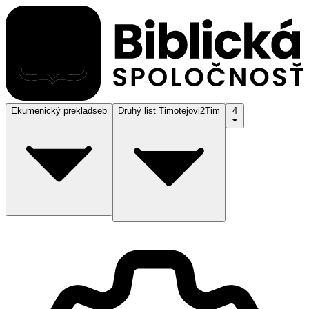
Ekumenický preklad
seb
Druhý list Timotejovi
2Tim
4