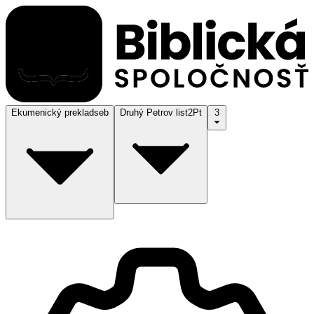
Ekumenický preklad
seb
Druhý Petrov list
2Pt
3