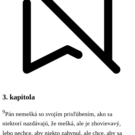
3. kapitola
9
Pán nemešká so svojím prisľúbením, ako sa
niektorí nazdávajú, že mešká, ale je zhovievavý,
lebo nechce, aby niekto zahynul, ale chce, aby sa