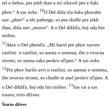
tel o ňebos, pre jekh than a mi sikavel pes e šuki
10
phuv.“ A sas avke.
O Del diňa ola šuka phuvake
nav „phuv“ a ole paňenge, so pes skidle pre jekh
than, diňa nav „moros“. A o Del dikhľa, hoj oda hin
mištes.
11
Akor o Del phenďa: „Mi barol pre phuv savore
rastlini: o rastlini, so anena o semena, the o ovocna
stromi, so anena sako peskro uľipen.“ A sas avke.
12
Pre phuv barile avri o rastlini, so anenas o semena,
the ovocna stromi, so chudle te anel peskro uľipen. A
13
o Del dikhľa, hoj oda hin mištes.
Sas rat a sas
tosara, trito džives.
Štarto džives