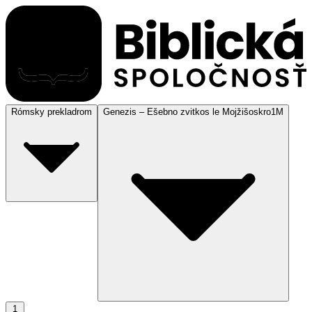
Rómsky preklad
rom
Genezis – Ešebno zvitkos le Mojžišoskro
1M
1