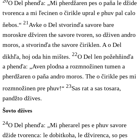
20
O Del phenďa: „Mi pherdžaren pes o paňa le džide
tvorenca a mi ľecinen o čirikle upral e phuv pal calo
21
ňebos.“
Avke o Del stvorinďa savore bare
moroskre džviren the savore tvoren, so dživen andro
moros, a stvorinďa the savore čiriklen. A o Del
22
dikhľa, hoj oda hin mištes.
O Del len požehňinďa
a phenďa: „Aven plodna a rozmnožinen tumen a
pherdžaren o paňa andro moros. The o čirikle pes mi
23
rozmnožinen pre phuv!“
Sas rat a sas tosara,
pandžto džives.
Šovto džives
24
O Del phenďa: „Mi pherarel pes e phuv savore
džide tvorenca: le dobitkoha, le džvirenca, so pes