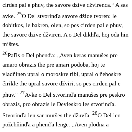
cirden pal e phuv, the savore dzive džvirenca.“ A sas
25
avke.
O Del stvorinďa savore džide tvoren: le
dobitkos, le bakren, olen, so pes cirden pal e phuv,
the savore dzive džviren. A o Del dikhľa, hoj oda hin
mištes.
26
Paľis o Del phenďa: „Aven keras manušes pre
amaro obrazis the pre amari podoba, hoj te
vladňinen upral o moroskre ribi, upral o ňeboskre
čirikle the upral savore džviri, so pes cirden pal e
27
phuv.“
Avke o Del stvorinďa manušes pre peskro
obrazis, pro obrazis le Devleskro les stvorinďa.
28
Stvorinďa len sar muršes the džuvľa.
O Del len
požehňinďa a phenďa lenge: „Aven plodna a