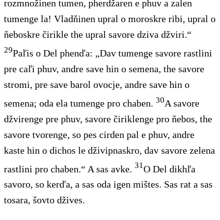
rozmnožinen tumen, pherdžaren e phuv a zalen
tumenge la! Vladňinen upral o moroskre ribi, upral o
ňeboskre čirikle the upral savore dziva džviri.“
29
Paľis o Del phenďa: „Dav tumenge savore rastlini
pre caľi phuv, andre save hin o semena, the savore
stromi, pre save barol ovocje, andre save hin o
30
semena; oda ela tumenge pro chaben.
A savore
džvirenge pre phuv, savore čiriklenge pro ňebos, the
savore tvorenge, so pes cirden pal e phuv, andre
kaste hin o dichos le dživipnaskro, dav savore zelena
31
rastlini pro chaben.“ A sas avke.
O Del dikhľa
savoro, so kerďa, a sas oda igen mištes. Sas rat a sas
tosara, šovto džives.