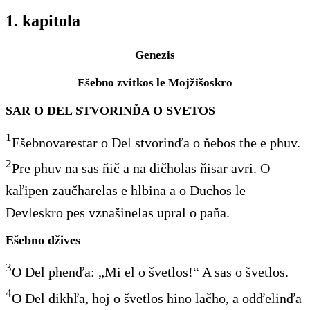
1. kapitola
Genezis
Ešebno zvitkos le Mojžišoskro
SAR O DEL STVORINĎA O SVETOS
1
Ešebnovarestar o Del stvorinďa o ňebos the e phuv.
2
Pre phuv na sas ňič a na dičholas ňisar avri. O
kaľipen zaučharelas e hlbina a o Duchos le
Devleskro pes vznašinelas upral o paňa.
Ešebno džives
3
O Del phenďa: „Mi el o švetlos!“ A sas o švetlos.
4
O Del dikhľa, hoj o švetlos hino lačho, a odďelinďa