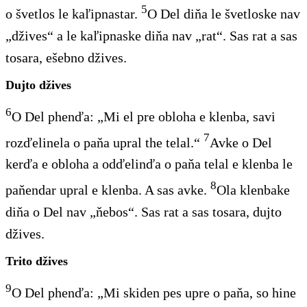
5
o švetlos le kaľipnastar.
O Del diňa le švetloske nav
„džives“ a le kaľipnaske diňa nav „rat“. Sas rat a sas
tosara, ešebno džives.
Dujto džives
6
O Del phenďa: „Mi el pre obloha e klenba, savi
7
rozďelinela o paňa upral the telal.“
Avke o Del
kerďa e obloha a odďelinďa o paňa telal e klenba le
8
paňendar upral e klenba. A sas avke.
Ola klenbake
diňa o Del nav „ňebos“. Sas rat a sas tosara, dujto
džives.
Trito džives
9
O Del phenďa: „Mi skiden pes upre o paňa, so hine