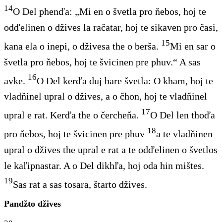
14
O Del phenďa: „Mi en o švetla pro ňebos, hoj te
odďelinen o džives la račatar, hoj te sikaven pro časi,
15
kana ela o inepi, o dživesa the o berša.
Mi en sar o
švetla pro ňebos, hoj te švicinen pre phuv.“ A sas
16
avke.
O Del kerďa duj bare švetla: O kham, hoj te
vladňinel upral o džives, a o čhon, hoj te vladňinel
17
upral e rat. Kerďa the o čercheňa.
O Del len thoďa
18
pro ňebos, hoj te švicinen pre phuv
a te vladňinen
upral o džives the upral e rat a te odďelinen o švetlos
le kaľipnastar. A o Del dikhľa, hoj oda hin mištes.
19
Sas rat a sas tosara, štarto džives.
Pandžto džives