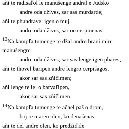
aňi te radisaľol le manušenge andral e Judsko
andre oda džives, sar sas murdarde;
aňi te phundravel igen o muj
andre oda džives, sar on cerpinenas.
13
Na kampľa tumenge te džal andro brani mire
manušengre
andre oda džives, sar sas lenge igen phares;
aňi te thovel baripen andre lengro cerpišagos,
akor sar sas zňičimen;
aňi lenge te lel o barvaľipen,
akor sar sas zňičimen.
14
Na kampľa tumenge te ačhel paš o drom,
hoj te maren olen, ko denašenas;
aňi te del andre olen, ko predžiďile