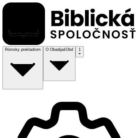
Rómsky preklad
rom
O Obadijaš
Obd
1