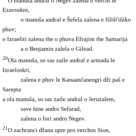
O manuša andral o Negev zalena o verchi le
Ezavoskre,
o manuša andral e Šefela
zalena e filišťiňiko
phuv;
o Izraeliti zalena the o phuva Efrajim the Samarija
a o Benjamin zalela o Gilead.
20
Ola manuša, so sas zaile andral e armada le
Izraeloskri,
zalena e phuv le Kanaančanengri dži paš e
Sarepta
a ola manuša, so sas zaile andral o Jeruzalem,
save hine andro Sefarad,
zalena o fori andro Negev.
21
O zachranci džana upre pro verchos Sion,