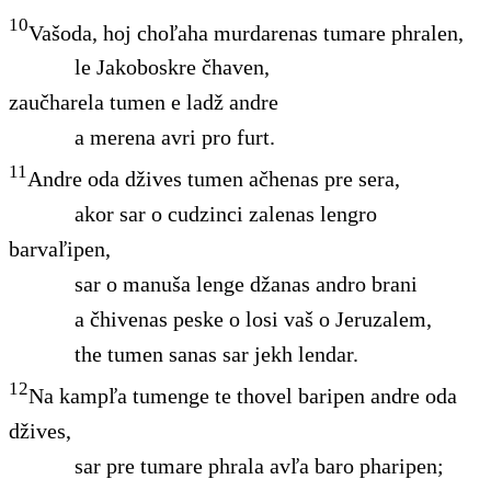
10
Vašoda, hoj choľaha murdarenas tumare phralen,
le Jakoboskre čhaven,
zaučharela tumen e ladž andre
a merena avri pro furt.
11
Andre oda džives tumen ačhenas pre sera,
akor sar o cudzinci zalenas lengro
barvaľipen
,
sar o manuša lenge džanas andro brani
a čhivenas peske o losi vaš o Jeruzalem,
the tumen sanas sar jekh lendar.
12
Na kampľa tumenge te thovel baripen andre oda
džives,
sar pre tumare phrala avľa baro pharipen;