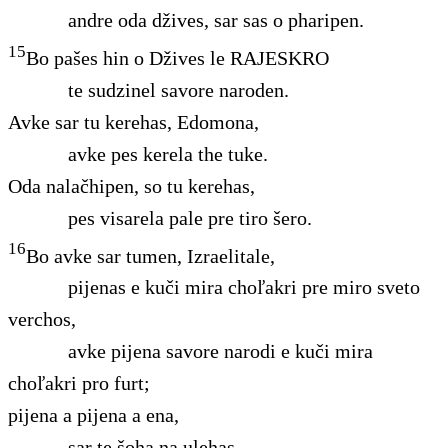
andre oda džives, sar sas o pharipen.
15
Bo pašes hin o Džives le RAJESKRO
te sudzinel savore naroden.
Avke sar tu kerehas, Edomona,
avke pes kerela the tuke.
Oda nalačhipen, so tu kerehas,
pes visarela pale pre tiro šero.
16
Bo avke sar tumen, Izraelitale,
pijenas e kuči mira choľakri pre miro sveto
verchos,
avke pijena savore narodi e kuči mira
choľakri pro furt;
pijena a pijena a ena,
sar te šoha na ulehas.