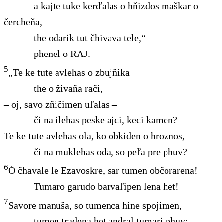
a kajte tuke kerďalas o hňizdos maškar o
čercheňa,
the odarik tut čhivava tele,“
phenel o RAJ.
5
„Te ke tute avlehas o zbujňika
the o živaňa rači,
– oj, savo zňičimen uľalas –
či na ilehas peske ajci, keci kamen?
Te ke tute avlehas ola, ko obkiden o hroznos,
či na muklehas oda, so peľa pre phuv?
6
Ó čhavale le Ezavoskre, sar tumen občorarena!
Tumaro garudo barvaľipen lena het!
7
Savore manuša, so tumenca hine spojimen,
tumen tradena het andral tumari phuv;