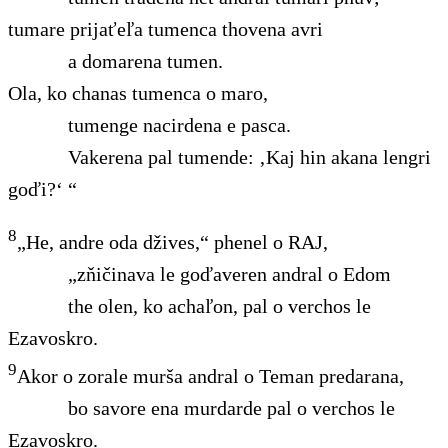
tumare prijaťeľa tumenca thovena avri
a domarena tumen.
Ola, ko chanas tumenca o maro,
tumenge nacirdena e pasca.
Vakerena pal tumende: ‚Kaj hin akana lengri
goďi?‘ “
8
„He, andre oda džives,“ phenel o RAJ,
„zňičinava le goďaveren andral o Edom
the olen, ko achaľon, pal o verchos le
Ezavoskro.
9
Akor o zorale murša andral o Teman predarana,
bo savore ena murdarde pal o verchos le
Ezavoskro.