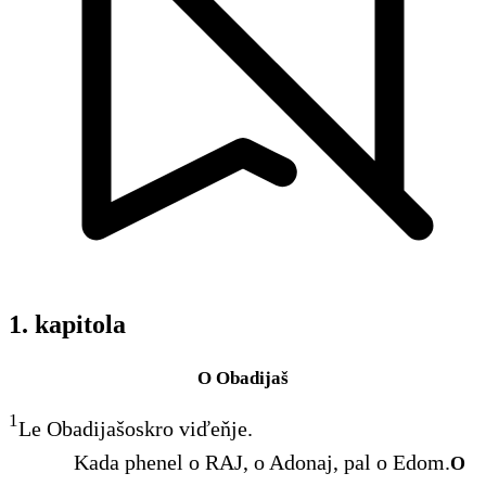
1. kapitola
O Obadijaš
1
Le Obadijašoskro viďeňje.
Kada phenel o RAJ, o Adonaj, pal o Edom.
O