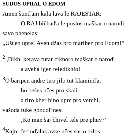
SUDOS UPRAL O EDOM
Amen šunďam kala lava le RAJESTAR:
O RAJ bičhaďa le poslos maškar o narodi,
savo phenelas:
„Ušťen upre! Aven džas pro mariben pro Edom!“
2
„Dikh, kerava tutar ciknoro maškar o narodi
a aveha igen teledikhlo!
3
O baripen andre tiro jilo tut klaminďa,
bo bešes učes pro skali
a tiro kher hino upre pro verchi,
vašoda tuke gondoľines:
‚Ko man šaj čhivel tele pre phuv?‘
4
Kajte ľecinďalas avke učes sar o orlos