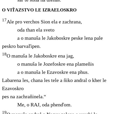
O VIŤAZSTVO LE IZRAELOSKRO
17
Ale pro verchos Sion ela e zachrana,
oda than ela sveto
a o manuša le Jakoboskre peske lena pale
peskro barvaľipen.
18
O manuša le Jakoboskre ena jag,
o manuša le Jozefoskre ena plameňis
a o manuša le Ezavoskre ena phus.
Labarena les, chana les tele a ňiko andral o kher le
Ezavoskro
pes na zachraňinela.“
Me, o RAJ, oda phenďom.
19