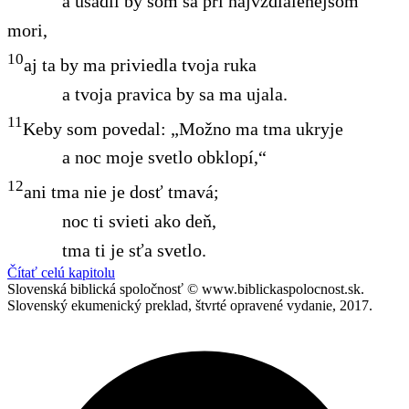
a usadil by som sa pri najvzdialenejšom
mori,
10
aj ta by ma priviedla tvoja ruka
a tvoja pravica by sa ma ujala.
11
Keby som povedal: „Možno ma tma ukryje
a noc moje svetlo obklopí,“
12
ani tma nie je dosť tmavá;
noc ti svieti ako deň,
tma ti je sťa svetlo.
Čítať celú kapitolu
Slovenská biblická spoločnosť © www.biblickaspolocnost.sk.
Slovenský ekumenický preklad, štvrté opravené vydanie, 2017.