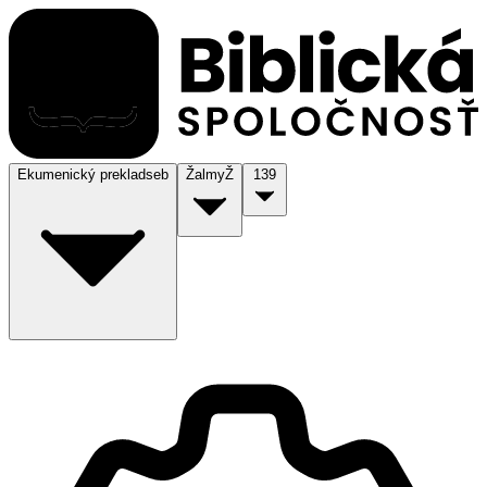
Ekumenický preklad
seb
Žalmy
Ž
139