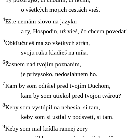
o všetkých mojich cestách vieš.
4
Ešte nemám slovo na jazyku
a ty, Hospodin, už vieš, čo chcem povedať.
5
Obkľučuješ ma zo všetkých strán,
svoju ruku kladieš na mňa.
6
Žasnem nad tvojím poznaním,
je privysoko, nedosiahnem ho.
7
Kam by som odišiel pred tvojím Duchom,
kam by som utiekol pred tvojou tvárou?
8
Keby som vystúpil na nebesia, si tam,
keby som si ustlal v podsvetí, si tam.
9
Keby som mal krídla rannej zory