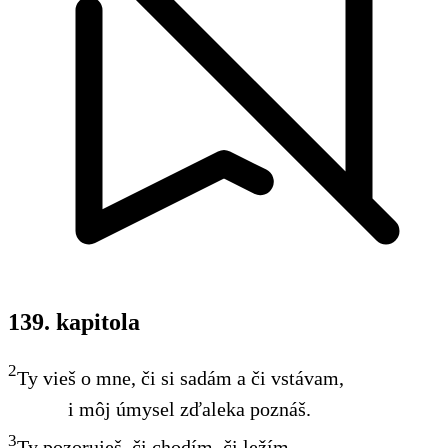
139. kapitola
2
Ty vieš o mne, či si sadám a či vstávam,
i môj úmysel zďaleka poznáš.
3
Ty pozoruješ, či chodím, či ležím,