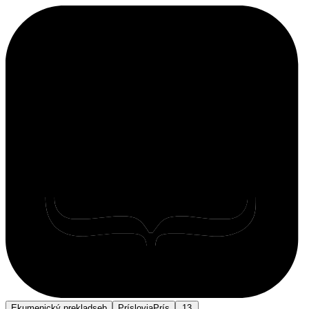
Ekumenický preklad
seb
Príslovia
Prís
13