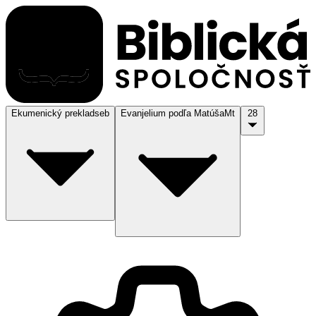
Ekumenický preklad
seb
Evanjelium podľa Matúša
Mt
28