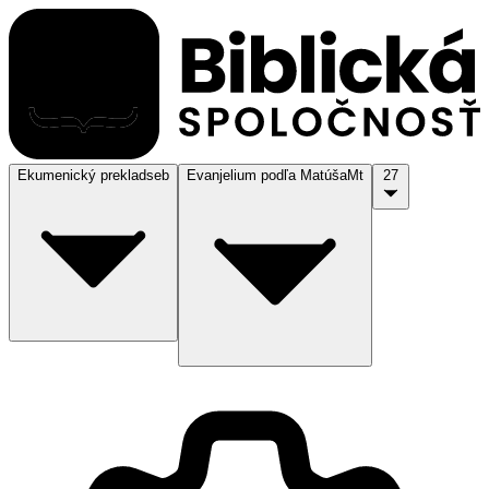
Ekumenický preklad
seb
Evanjelium podľa Matúša
Mt
27