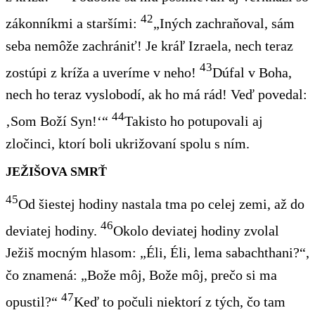
42
zákonníkmi a staršími:
„Iných zachraňoval, sám
seba nemôže zachrániť! Je kráľ Izraela, nech teraz
43
zostúpi z kríža a uveríme v neho!
Dúfal v Boha,
nech ho teraz vyslobodí, ak ho má rád! Veď povedal:
44
‚Som Boží Syn!‘“
Takisto ho potupovali aj
zločinci, ktorí boli ukrižovaní spolu s ním.
JEŽIŠOVA SMRŤ
45
Od šiestej hodiny nastala tma po celej zemi, až do
46
deviatej hodiny
.
Okolo deviatej hodiny zvolal
Ježiš mocným hlasom:
„Éli, Éli, lema sabachthani?“,
čo znamená:
„Bože môj, Bože môj, prečo si ma
47
opustil?“
Keď to počuli niektorí z tých, čo tam