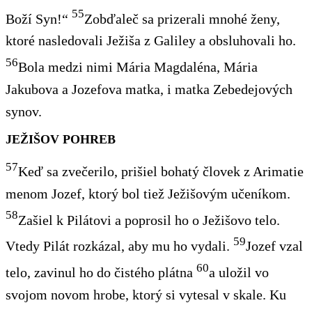
55
Boží Syn!“
Zobďaleč sa prizerali mnohé ženy,
ktoré nasledovali Ježiša z Galiley a obsluhovali ho.
56
Bola medzi nimi Mária Magdaléna, Mária
Jakubova a Jozefova matka, i matka Zebedejových
synov.
JEŽIŠOV POHREB
57
Keď sa zvečerilo, prišiel bohatý človek z Arimatie
menom Jozef, ktorý bol tiež Ježišovým učeníkom.
58
Zašiel k Pilátovi a poprosil ho o Ježišovo telo.
59
Vtedy Pilát rozkázal, aby mu ho vydali.
Jozef vzal
60
telo, zavinul ho do čistého plátna
a uložil vo
svojom novom hrobe, ktorý si vytesal v skale. Ku