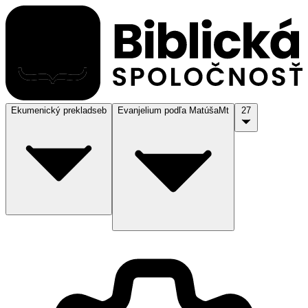
Ekumenický preklad
seb
Evanjelium podľa Matúša
Mt
27