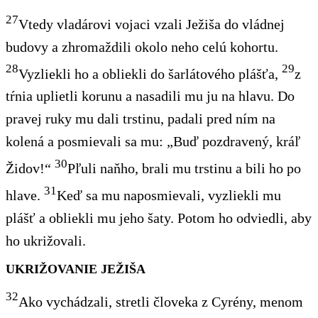
27
Vtedy vladárovi vojaci vzali Ježiša do vládnej
budovy
a zhromaždili okolo neho celú kohortu
.
28
29
Vyzliekli ho a obliekli do šarlátového plášťa,
z
tŕnia uplietli korunu
a nasadili mu ju na hlavu. Do
pravej ruky mu dali trstinu, padali pred ním na
kolená a posmievali sa mu: „Buď pozdravený, kráľ
30
Židov!“
Pľuli naňho, brali mu trstinu a bili ho po
31
hlave.
Keď sa mu naposmievali, vyzliekli mu
plášť a obliekli mu jeho šaty. Potom ho odviedli, aby
ho ukrižovali.
UKRIŽOVANIE JEŽIŠA
32
Ako vychádzali, stretli človeka z Cyrény, menom