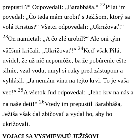
22
prepustil?“ Odpovedali: „Barabbáša.“
Pilát im
povedal: „Čo teda mám urobiť s Ježišom, ktorý sa
volá Kristus?“ Všetci odpovedali: „Ukrižovať!“
23
On namietal: „A čo zlé urobil?“ Ale oni tým
24
väčšmi kričali: „Ukrižovať!“
Keď však Pilát
uvidel, že už nič nepomôže, ba že pobúrenie ešte
silnie, vzal vodu, umyl si ruky pred zástupom a
vyhlásil: „Ja nemám vinu na tejto krvi
. To je vaša
25
vec!“
A všetok ľud odpovedal: „Jeho krv na nás a
26
na naše deti!“
Vtedy im prepustil Barabbáša,
Ježiša však dal zbičovať a vydal ho, aby ho
ukrižovali.
VOJACI SA VYSMIEVAJÚ JEŽIŠOVI