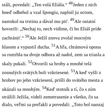
48
stáli, povedali: „Ten volá Eliáša.“
Jeden z nich
hneď odbehol a vzal špongiu, naplnil ju octom,
49
nastokol na trstinu a dával mu piť.
Ale ostatní
hovorili: „Nechaj to, nech vidíme, či ho Eliáš príde
50
zachrániť.“
Ale Ježiš znova zvolal mocným
51
hlasom a vypustil ducha.
A hľa, chrámová opona
sa roztrhla na dvoje odhora až nadol, zem sa triasla a
52
skaly pukali.
Otvorili sa hroby a mnohé telá
53
zosnulých svätých boli vzkriesené.
A keď vyšli z
hrobov po jeho vzkriesení, prišli do svätého mesta a
54
ukázali sa mnohým.
Keď stotník a tí, čo s ním
strážili Ježiša, videli zemetrasenie a všetko, čo sa
dialo, veľmi sa preľakli a povedali: „Toto bol naozaj