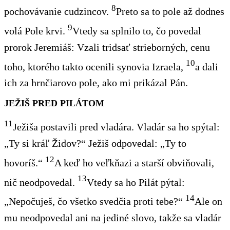
8
pochovávanie cudzincov.
Preto sa to pole až dodnes
9
volá Pole krvi.
Vtedy sa splnilo to, čo povedal
prorok Jeremiáš:
Vzali tridsať strieborných, cenu
10
toho, ktorého takto ocenili synovia Izraela,
a dali
ich za hrnčiarovo pole, ako mi prikázal Pán.
JEŽIŠ PRED PILÁTOM
11
Ježiša postavili pred vladára. Vladár sa ho spýtal:
„Ty si kráľ Židov?“ Ježiš odpovedal: „Ty to
12
hovoríš.“
A keď ho veľkňazi a starší obviňovali,
13
nič neodpovedal.
Vtedy sa ho Pilát pýtal:
14
„Nepočuješ, čo všetko svedčia proti tebe?“
Ale on
mu neodpovedal ani na jediné slovo, takže sa vladár