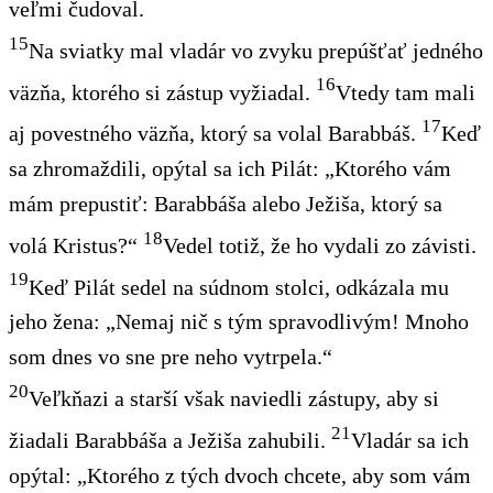
veľmi čudoval.
15
Na sviatky mal vladár vo zvyku prepúšťať jedného
16
väzňa, ktorého si zástup vyžiadal.
Vtedy tam mali
17
aj povestného väzňa, ktorý sa volal Barabbáš
.
Keď
sa zhromaždili, opýtal sa ich Pilát: „Ktorého vám
mám prepustiť: Barabbáša alebo Ježiša, ktorý sa
18
volá Kristus?“
Vedel totiž, že ho vydali zo závisti.
19
Keď Pilát sedel na súdnom stolci, odkázala mu
jeho žena: „Nemaj nič s tým spravodlivým! Mnoho
som dnes vo sne pre neho vytrpela.“
20
Veľkňazi a starší však naviedli zástupy, aby si
21
žiadali Barabbáša a Ježiša zahubili.
Vladár sa ich
opýtal: „Ktorého z tých dvoch chcete, aby som vám