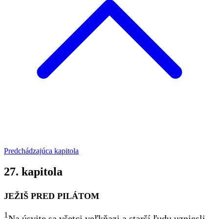
Predchádzajúca kapitola
27. kapitola
JEŽIŠ PRED PILÁTOM
1
Na úsvite sa všetci veľkňazi a starší ľudu uzniesli