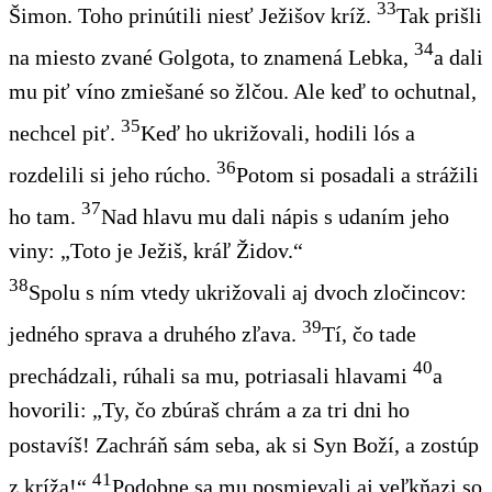
33
Šimon. Toho prinútili niesť Ježišov kríž.
Tak prišli
34
na miesto zvané Golgota, to znamená Lebka
,
a dali
mu piť víno zmiešané so žlčou. Ale keď to ochutnal,
35
nechcel piť.
Keď ho ukrižovali, hodili lós a
36
rozdelili si jeho rúcho
.
Potom si posadali a strážili
37
ho tam.
Nad hlavu mu dali nápis s udaním jeho
viny: „Toto je Ježiš, kráľ Židov.“
38
Spolu s ním vtedy ukrižovali aj dvoch zločincov:
39
jedného sprava a druhého zľava.
Tí, čo tade
40
prechádzali, rúhali sa mu, potriasali hlavami
a
hovorili: „Ty, čo zbúraš chrám a za tri dni ho
postavíš! Zachráň sám seba, ak si Syn Boží, a zostúp
41
z kríža!“
Podobne sa mu posmievali aj veľkňazi so