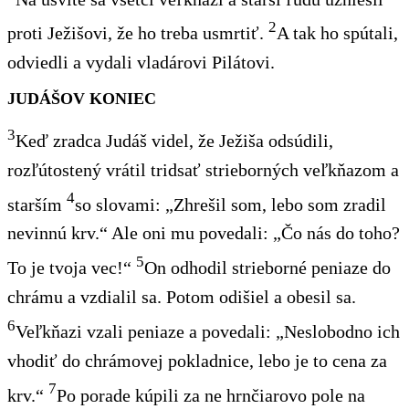
2
proti Ježišovi, že ho treba usmrtiť.
A tak ho spútali,
odviedli a vydali vladárovi
Pilátovi.
JUDÁŠOV KONIEC
3
Keď zradca Judáš videl, že Ježiša odsúdili,
rozľútostený vrátil tridsať strieborných veľkňazom a
4
starším
so slovami: „Zhrešil som, lebo som zradil
nevinnú krv.“ Ale oni mu povedali: „Čo nás do toho?
5
To je tvoja vec!“
On odhodil strieborné peniaze do
chrámu a vzdialil sa. Potom odišiel a obesil sa.
6
Veľkňazi vzali peniaze a povedali: „Neslobodno ich
vhodiť do chrámovej pokladnice, lebo je to cena za
7
krv.“
Po porade kúpili za ne hrnčiarovo pole na