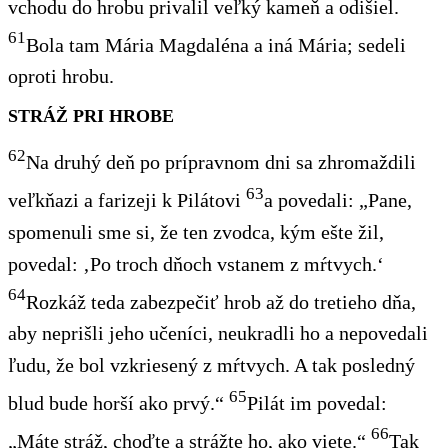
vchodu do hrobu privalil veľký kameň a odišiel.
61
Bola tam Mária Magdaléna a iná Mária; sedeli
oproti hrobu.
STRÁŽ PRI HROBE
62
Na druhý deň po prípravnom dni
sa zhromaždili
63
veľkňazi a farizeji k Pilátovi
a povedali: „Pane,
spomenuli sme si, že ten zvodca, kým ešte žil,
povedal: ‚Po troch dňoch vstanem z mŕtvych.‘
64
Rozkáž teda zabezpečiť hrob až do tretieho dňa,
aby neprišli jeho učeníci, neukradli ho a nepovedali
ľudu, že bol vzkriesený z mŕtvych. A tak posledný
65
blud bude horší ako prvý.“
Pilát im povedal:
66
„Máte stráž, choďte a strážte ho, ako viete.“
Tak