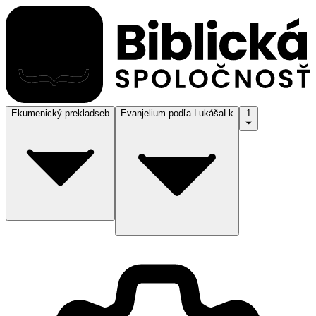
Ekumenický preklad
seb
Evanjelium podľa Lukáša
Lk
1