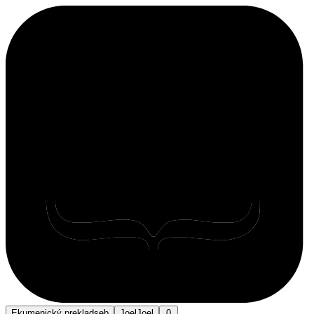
Ekumenický preklad
seb
Joel
Joel
0