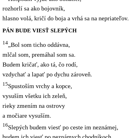
rozhorlí sa ako bojovník,
hlasno volá, kričí do boja a vrhá sa na nepriateľov.
PÁN BUDE VIESŤ SLEPÝCH
14
„Bol som ticho oddávna,
mlčal som, premáhal som sa.
Budem kričať, ako tá, čo rodí,
vzdychať a lapať po dychu zároveň.
15
Spustoším vrchy a kopce,
vysuším všetku ich zeleň,
rieky zmením na ostrovy
a močiare vysuším.
16
Slepých budem viesť po ceste im neznámej,
budem ich viesť po neznámych chodníkoch.