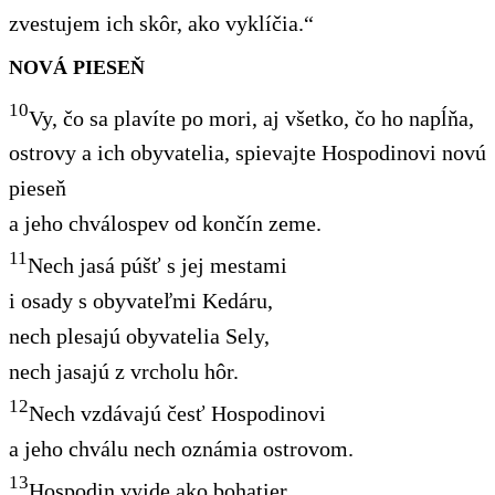
zvestujem ich skôr, ako vyklíčia.“
NOVÁ PIESEŇ
10
Vy, čo sa plavíte po mori, aj všetko, čo ho napĺňa,
ostrovy a ich obyvatelia, spievajte Hospodinovi novú
pieseň
a jeho chválospev od končín zeme.
11
Nech jasá púšť s jej mestami
i osady s obyvateľmi Kedáru,
nech plesajú obyvatelia Sely,
nech jasajú z vrcholu hôr.
12
Nech vzdávajú česť Hospodinovi
a jeho chválu nech oznámia ostrovom.
13
Hospodin vyjde ako bohatier,