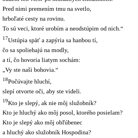
Pred nimi premením tmu na svetlo,
hrboľaté cesty na rovinu.
To sú veci, ktoré urobím a neodstúpim od nich.“
17
Ustúpia späť a zapýria sa hanbou tí,
čo sa spoliehajú na modly,
a tí, čo hovoria liatym sochám:
„Vy ste naši bohovia.“
18
Počúvajte hluchí,
slepí otvorte oči, aby ste videli.
19
Kto je slepý, ak nie môj služobník?
Kto je hluchý ako môj posol, ktorého posielam?
Kto je slepý ako môj obľúbenec
a hluchý ako služobník Hospodina?