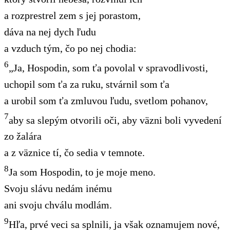
a rozprestrel zem s jej porastom,
dáva na nej dych ľudu
a vzduch tým, čo po nej chodia:
6
„Ja, Hospodin, som ťa povolal v spravodlivosti,
uchopil som ťa za ruku, stvárnil som ťa
a urobil som ťa zmluvou ľudu, svetlom pohanov,
7
aby sa slepým otvorili oči, aby väzni boli vyvedení
zo žalára
a z väznice tí, čo sedia v temnote.
8
Ja som Hospodin, to je moje meno.
Svoju slávu nedám inému
ani svoju chválu modlám.
9
Hľa, prvé veci sa splnili, ja však oznamujem nové,