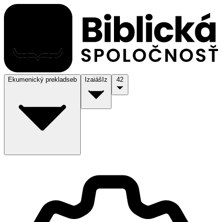
Ekumenický preklad
seb
Izaiáš
Iz
42