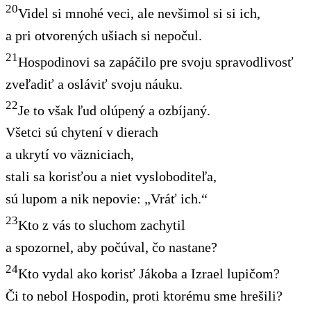
20
Videl si mnohé veci, ale nevšimol si si ich,
a pri otvorených ušiach si nepočul.
21
Hospodinovi sa zapáčilo pre svoju spravodlivosť
zveľadiť a osláviť svoju náuku.
22
Je to však ľud olúpený a ozbíjaný.
Všetci sú chytení v dierach
a ukrytí vo väzniciach,
stali sa korisťou a niet vysloboditeľa,
sú lupom a nik nepovie: „Vráť ich.“
23
Kto z vás to sluchom zachytil
a spozornel, aby počúval, čo nastane?
24
Kto vydal ako korisť Jákoba a Izrael lupičom?
Či to nebol Hospodin, proti ktorému sme hrešili?