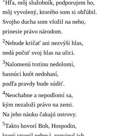
1
Hľa, môj služobník, podporujem ho,
môj vyvolený, ktorého som si obľúbil.
Svojho ducha som vložil na neho,
prinesie právo národom.
2
Nebude kričať ani nezvýši hlas,
nedá počuť svoj hlas na ulici.
3
Nalomenú trstinu nedolomí,
hasnúci knôt nedohasí,
podľa pravdy bude súdiť.
4
Neochabne a nepodlomí sa,
kým nezaloží právo na zemi.
Na jeho náuku čakajú ostrovy.
5
Takto hovorí Boh, Hospodin,
ktorý stvoril nebesá, rozvinul ich