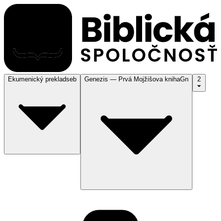
Ekumenický preklad
seb
Genezis — Prvá Mojžišova kniha
Gn
2