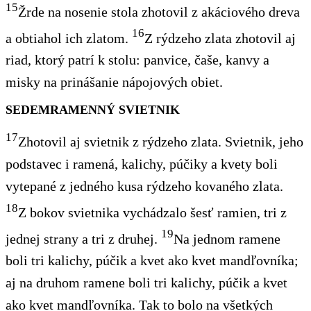
15
Žrde na nosenie stola zhotovil z akáciového dreva
16
a obtiahol ich zlatom.
Z rýdzeho zlata zhotovil aj
riad, ktorý patrí k stolu: panvice, čaše, kanvy a
misky na prinášanie nápojových obiet.
SEDEMRAMENNÝ SVIETNIK
17
Zhotovil aj svietnik z rýdzeho zlata. Svietnik, jeho
podstavec i ramená, kalichy, púčiky a kvety boli
vytepané z jedného kusa rýdzeho kovaného zlata.
18
Z bokov svietnika vychádzalo šesť ramien, tri z
19
jednej strany a tri z druhej.
Na jednom ramene
boli tri kalichy, púčik a kvet ako kvet mandľovníka;
aj na druhom ramene boli tri kalichy, púčik a kvet
ako kvet mandľovníka. Tak to bolo na všetkých