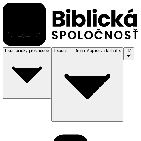
Ekumenický preklad
seb
Exodus — Druhá Mojžišova kniha
Ex
37