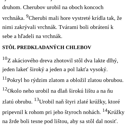
druhom. Cherubov urobil na oboch koncoch
9
vrchnáka.
Cherubi mali hore vystreté krídla tak, že
nimi zakrývali vrchnák. Tvárami boli obrátení k
sebe a hľadeli na vrchnák.
STÔL PREDKLADANÝCH CHLEBOV
10
Z akáciového dreva zhotovil stôl dva lakte dlhý,
jeden lakeť široký a jeden a pol lakťa vysoký.
11
Pokryl ho rýdzim zlatom a obložil zlatou obrubou.
12
Okolo neho urobil na dlaň širokú lištu a na ňu
13
zlatú obrubu.
Urobil naň štyri zlaté krúžky, ktoré
14
pripevnil k rohom pri jeho štyroch nohách.
Krúžky
na žrde boli tesne pod lištou, aby sa stôl dal nosiť.