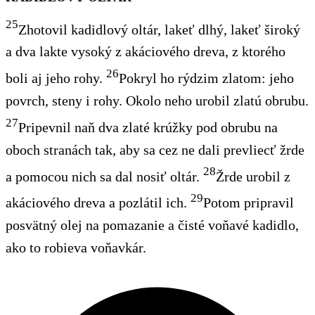
25
Zhotovil kadidlový oltár, lakeť dlhý, lakeť široký
a dva lakte vysoký z akáciového dreva, z ktorého
26
boli aj jeho rohy.
Pokryl ho rýdzim zlatom: jeho
povrch, steny i rohy. Okolo neho urobil zlatú obrubu.
27
Pripevnil naň dva zlaté krúžky pod obrubu na
oboch stranách tak, aby sa cez ne dali prevliecť žrde
28
a pomocou nich sa dal nosiť oltár.
Žrde urobil z
29
akáciového dreva a pozlátil ich.
Potom pripravil
posvätný olej na pomazanie a čisté voňavé kadidlo,
ako to robieva voňavkár.