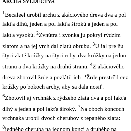
ARCHA SVEDECTVA
1
Becaleel urobil archu z akáciového dreva dva a pol
lakťa dlhú, jeden a pol lakťa širokú a jeden a pol
2
lakťa vysokú.
Zvnútra i zvonka ju pokryl rýdzim
3
zlatom a na jej vrch dal zlatú obrubu.
Ulial pre ňu
štyri zlaté krúžky na štyri rohy, dva krúžky na jednu
4
stranu a dva krúžky na druhú stranu.
Z akáciového
5
dreva zhotovil žrde a pozlátil ich.
Žrde prestrčil cez
krúžky po bokoch archy, aby sa dala nosiť.
6
Zhotovil aj vrchnák z rýdzeho zlata dva a pol lakťa
7
dlhý a jeden a pol lakťa široký.
Na oboch koncoch
vrchnáka urobil dvoch cherubov z tepaného zlata:
8
jedného cheruba na jednom konci a druhého na