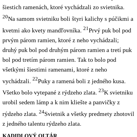
šiestich ramenách, ktoré vychádzali zo svietnika.
20
Na samom svietniku boli štyri kalichy s púčikmi a
21
kvetmi ako kvety mandľovníka.
Prvý puk bol pod
prvým párom ramien, ktoré z neho vychádzali;
druhý puk bol pod druhým párom ramien a tretí puk
bol pod tretím párom ramien. Tak to bolo pod
všetkými šiestimi ramenami, ktoré z neho
22
vychádzali.
Puky a ramená boli z jedného kusa.
23
Všetko bolo vytepané z rýdzeho zlata.
K svietniku
urobil sedem lámp a k nim kliešte a panvičky z
24
rýdzeho zlata.
Svietnik a všetky predmety zhotovil
z jedného talentu rýdzeho zlata.
KADIDLOVÝ OLTÁR