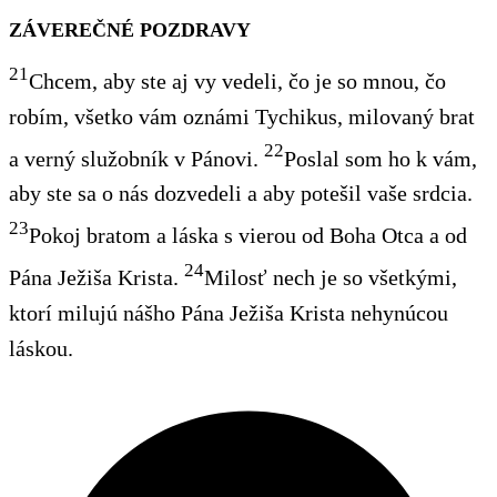
ZÁVEREČNÉ POZDRAVY
21
Chcem, aby ste aj vy vedeli, čo je so mnou, čo
robím, všetko vám oznámi Tychikus, milovaný brat
22
a verný služobník v Pánovi.
Poslal som ho k vám,
aby ste sa o nás dozvedeli a aby potešil vaše srdcia.
23
Pokoj bratom a láska s vierou od Boha Otca a od
24
Pána Ježiša Krista.
Milosť nech je so všetkými,
ktorí milujú nášho Pána Ježiša Krista nehynúcou
láskou
.