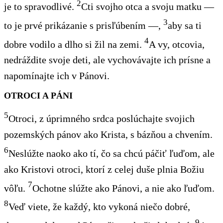
2
je to spravodlivé.
Cti svojho otca a svoju matku
—
3
to je prvé prikázanie s prisľúbením —,
aby sa ti
4
dobre vodilo a dlho si žil na zemi.
A vy, otcovia,
nedráždite svoje deti, ale vychovávajte ich prísne a
napomínajte ich v Pánovi.
OTROCI A PÁNI
5
Otroci, z úprimného srdca poslúchajte svojich
pozemských pánov ako Krista, s bázňou a chvením.
6
Neslúžte naoko ako tí, čo sa chcú páčiť ľuďom, ale
ako Kristovi otroci, ktorí z celej duše plnia Božiu
7
vôľu.
Ochotne slúžte ako Pánovi, a nie ako ľuďom.
8
Veď viete, že každý, kto vykoná niečo dobré,
9