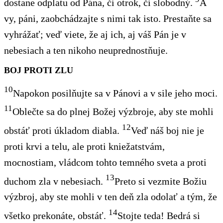
dostane odplatu od Pána, či otrok, či slobodný.
A
vy, páni, zaobchádzajte s nimi tak isto. Prestaňte sa
vyhrážať; veď viete, že aj ich, aj váš Pán je v
nebesiach a ten nikoho neuprednostňuje.
BOJ PROTI ZLU
10
Napokon posilňujte sa v Pánovi a v sile jeho moci.
11
Oblečte sa do plnej Božej výzbroje, aby ste mohli
12
obstáť proti úkladom diabla.
Veď náš boj nie je
proti krvi a telu, ale proti kniežatstvám,
mocnostiam, vládcom tohto temného sveta a proti
13
duchom zla v nebesiach.
Preto si vezmite Božiu
výzbroj, aby ste mohli v ten deň zla odolať a tým, že
14
všetko prekonáte, obstáť.
Stojte teda! Bedrá si