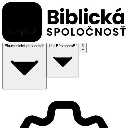
Ekumenický preklad
seb
List Efezanom
Ef
6