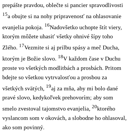
prepášte pravdou, oblečte si pancier spravodlivosti
15
a obujte si na nohy pripravenosť na ohlasovanie
16
evanjelia pokoja.
Nadovšetko uchopte štít viery,
ktorým môžete uhasiť všetky ohnivé šípy toho
17
Zlého.
Vezmite si aj prilbu spásy a meč Ducha,
18
ktorým je Božie slovo.
V každom čase v Duchu
proste vo všetkých modlitbách a prosbách. Pritom
bdejte so všetkou vytrvalosťou a prosbou za
19
všetkých svätých,
aj za mňa, aby mi bolo dané
pravé slovo, kedykoľvek prehovorím; aby som
20
smelo zvestoval tajomstvo evanjelia,
ktorého
vyslancom som v okovách, a slobodne ho ohlasoval,
ako som povinný.