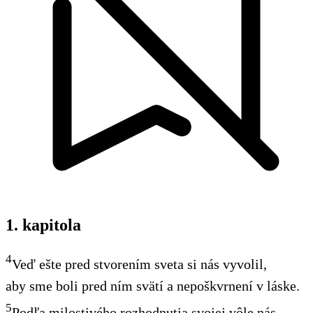
1. kapitola
4
Veď ešte pred stvorením sveta si nás vyvolil,
aby sme boli pred ním svätí a nepoškvrnení v láske.
5
Podľa milostivého rozhodnutia svojej vôle nás