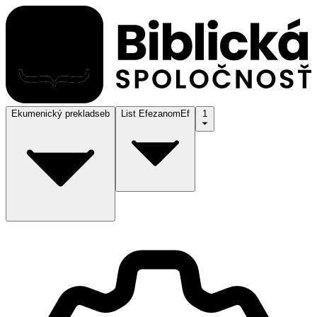
Ekumenický preklad
seb
List Efezanom
Ef
1