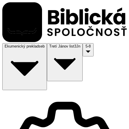
Ekumenický preklad
seb
Tretí Jánov list
3Jn
5-8