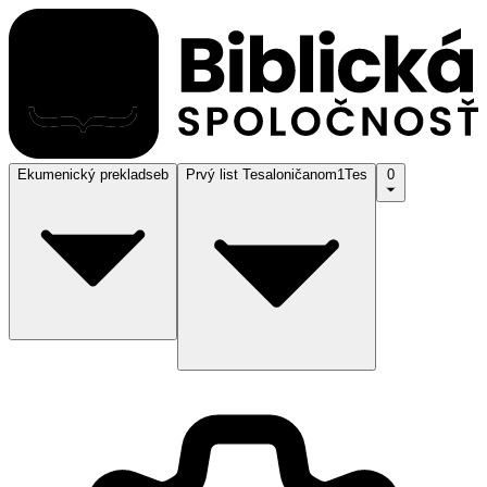
Ekumenický preklad
seb
Prvý list Tesaloničanom
1Tes
0