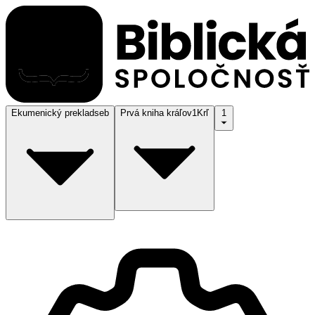
Ekumenický preklad
seb
Prvá kniha kráľov
1Krľ
1