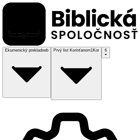
Ekumenický preklad
seb
Prvý list Korinťanom
1Kor
6