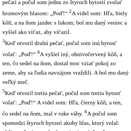
pečatí a počul som jednu zo štyroch bytostí zvolať
2
hromovým hlasom: „Poď!“
A videl som: Hľa, biely
kôň; a na ňom jazdec s lukom; bol mu daný veniec a
vyšiel ako víťaz, aby víťazil.
3
Keď otvoril druhú pečať, počul som inú bytosť
4
volať: „Poď!“
A vyšiel iný, ohnivočervený kôň, a
ten, čo sedel na ňom, dostal moc vziať pokoj zo
zeme, aby sa ľudia navzájom vraždili. A bol mu daný
veľký meč.
5
Keď otvoril tretiu pečať, počul som tretiu bytosť
volať: „Poď!“ A videl som: Hľa, čierny kôň; a ten,
6
čo sedel na ňom, mal v ruke váhy.
A počul som
spomedzi štyroch bytostí akoby hlas, ktorý volal: