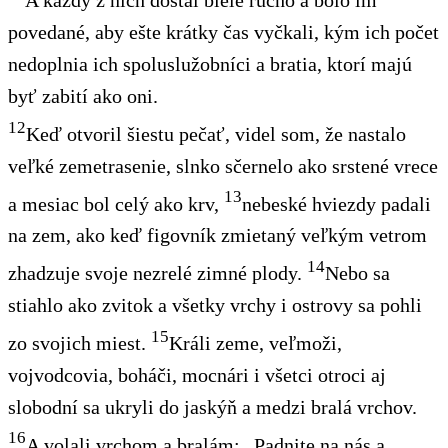
A každý z nich dostal biele rúcho a bolo im
povedané, aby ešte krátky čas vyčkali, kým ich počet
nedoplnia ich spoluslužobníci
a bratia, ktorí majú
byť zabití ako oni.
12
Keď otvoril šiestu pečať, videl som, že nastalo
veľké zemetrasenie, slnko sčernelo ako srstené vrece
13
a mesiac bol celý ako krv,
nebeské hviezdy padali
na zem, ako keď figovník zmietaný veľkým vetrom
14
zhadzuje svoje nezrelé zimné plody.
Nebo sa
stiahlo ako zvitok
a všetky vrchy i ostrovy sa pohli
15
zo svojich miest.
Králi zeme, veľmoži,
vojvodcovia, boháči, mocnári i všetci otroci aj
slobodní sa ukryli do jaskýň a medzi bralá vrchov.
16
A volali vrchom a bralám: „Padnite na nás a