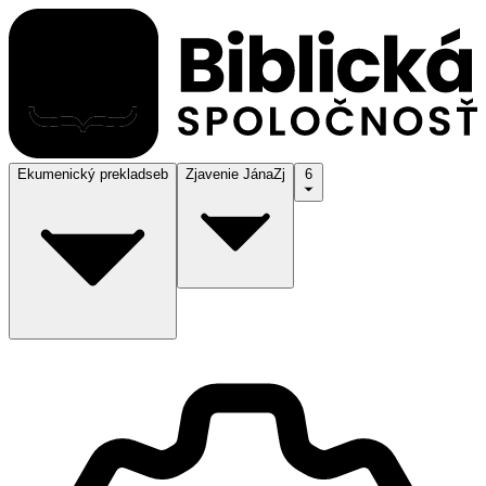
Ekumenický preklad
seb
Zjavenie Jána
Zj
6