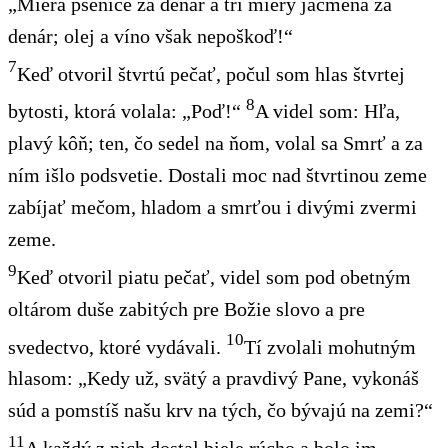
„Miera pšenice za denár a tri miery jačmeňa za
denár; olej a víno však nepoškoď!“
7
Keď otvoril štvrtú pečať, počul som hlas štvrtej
8
bytosti, ktorá volala: „Poď!“
A videl som: Hľa,
plavý kôň; ten, čo sedel na ňom, volal sa Smrť a za
ním išlo podsvetie. Dostali moc nad štvrtinou zeme
zabíjať mečom, hladom a smrťou i divými zvermi
zeme.
9
Keď otvoril piatu pečať, videl som pod obetným
oltárom duše zabitých pre Božie slovo a pre
10
svedectvo
, ktoré vydávali.
Tí zvolali mohutným
hlasom: „Kedy už, svätý a pravdivý Pane, vykonáš
súd a pomstíš našu krv na tých, čo bývajú na zemi?“
11