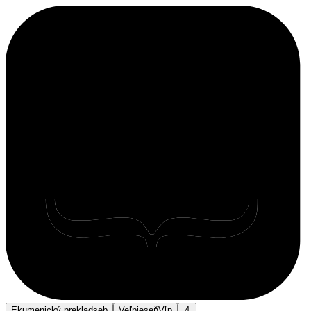
Ekumenický preklad
seb
Veľpieseň
Vľp
4