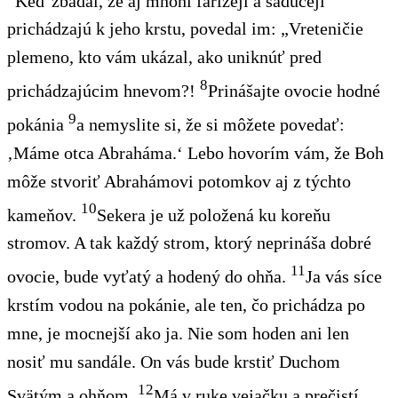
Keď zbadal, že aj mnohí farizeji a saduceji
prichádzajú k jeho krstu, povedal im: „Vreteničie
plemeno, kto vám ukázal, ako uniknúť pred
8
prichádzajúcim hnevom?!
Prinášajte ovocie hodné
9
pokánia
a nemyslite si, že si môžete povedať:
‚Máme otca Abraháma.‘ Lebo hovorím vám, že Boh
môže stvoriť Abrahámovi potomkov aj z týchto
10
kameňov.
Sekera je už položená ku koreňu
stromov. A tak každý strom, ktorý neprináša dobré
11
ovocie, bude vyťatý a hodený do ohňa.
Ja vás síce
krstím vodou na pokánie, ale ten, čo prichádza po
mne, je mocnejší ako ja. Nie som hoden ani len
nosiť mu sandále. On vás bude krstiť Duchom
12
Svätým a ohňom.
Má v ruke vejačku a prečistí