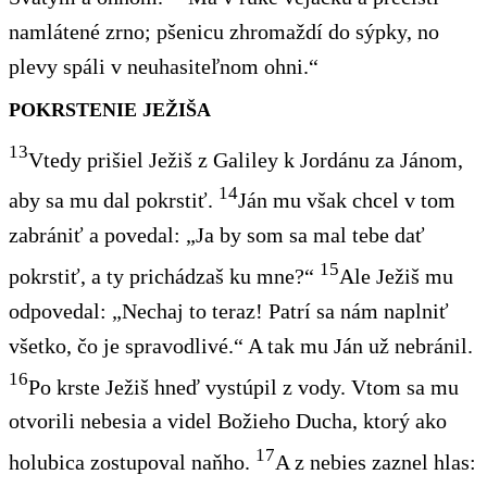
namlátené zrno; pšenicu zhromaždí do sýpky, no
plevy spáli v neuhasiteľnom ohni.“
POKRSTENIE JEŽIŠA
13
Vtedy prišiel Ježiš z Galiley k Jordánu za Jánom,
14
aby sa mu dal pokrstiť.
Ján mu však chcel v tom
zabrániť a povedal: „Ja by som sa mal tebe dať
15
pokrstiť, a ty prichádzaš ku mne?“
Ale Ježiš mu
odpovedal: „Nechaj to teraz! Patrí sa nám naplniť
všetko, čo je spravodlivé.“ A tak mu Ján už nebránil.
16
Po krste Ježiš hneď vystúpil z vody. Vtom sa mu
otvorili nebesia a videl Božieho Ducha, ktorý ako
17
holubica zostupoval naňho.
A z nebies zaznel hlas: