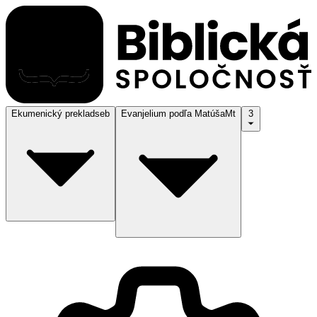
Ekumenický preklad
seb
Evanjelium podľa Matúša
Mt
3