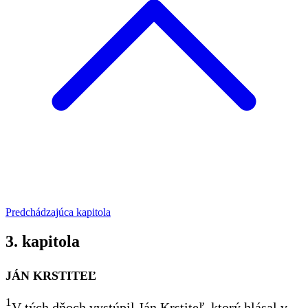
Predchádzajúca kapitola
3. kapitola
JÁN KRSTITEĽ
1
V tých dňoch vystúpil Ján Krstiteľ, ktorý hlásal v