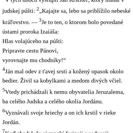
2
judskej púšti:
„Kajajte sa, lebo sa priblížilo nebeské
3
kráľovstvo. —
Je to ten, o ktorom bolo povedané
ústami proroka Izaiáša:
Hlas volajúceho na púšti:
Pripravte cestu Pánovi,
vyrovnajte
mu
chodníky!“
4
Ján mal odev z ťavej srsti a kožený opasok okolo
bedier. Živil sa kobylkami a medom divých včiel.
5
Vtedy prichádzali k nemu obyvatelia Jeruzalema,
ba celého Judska a celého okolia Jordánu.
6
Vyznávali svoje hriechy a on ich krstil v rieke
Jordán.
7