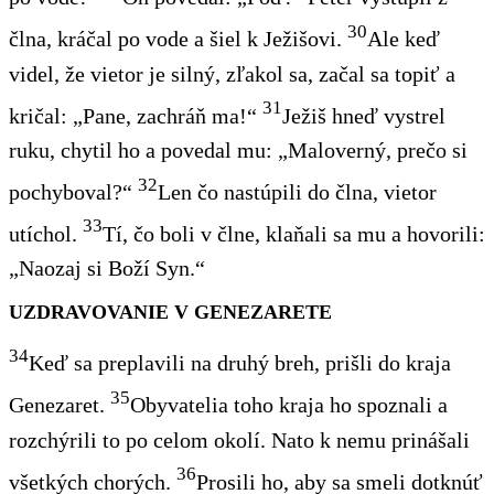
30
člna, kráčal po vode a šiel k Ježišovi.
Ale keď
videl, že vietor je silný, zľakol sa, začal sa topiť a
31
kričal: „Pane, zachráň ma!“
Ježiš hneď vystrel
ruku, chytil ho a povedal mu: „Maloverný, prečo si
32
pochyboval?“
Len čo nastúpili do člna, vietor
33
utíchol.
Tí, čo boli v člne, klaňali sa mu a hovorili:
„Naozaj si Boží Syn.“
UZDRAVOVANIE V GENEZARETE
34
Keď sa preplavili na druhý breh, prišli do kraja
35
Genezaret.
Obyvatelia toho kraja ho spoznali a
rozchýrili to po celom okolí. Nato k nemu prinášali
36
všetkých chorých.
Prosili ho, aby sa smeli dotknúť