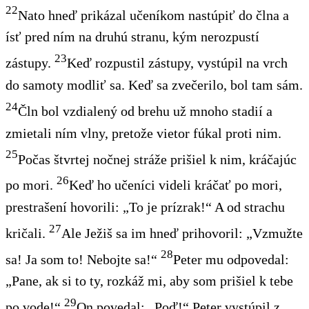
22
Nato hneď prikázal učeníkom nastúpiť do člna a
ísť pred ním na druhú stranu, kým nerozpustí
23
zástupy.
Keď rozpustil zástupy, vystúpil na vrch
do samoty modliť sa. Keď sa zvečerilo, bol tam sám.
24
Čln bol vzdialený od brehu už mnoho stadií a
zmietali ním vlny, pretože vietor fúkal proti nim.
25
Počas štvrtej nočnej stráže
prišiel k nim, kráčajúc
26
po mori.
Keď ho učeníci videli kráčať po mori,
prestrašení hovorili: „To je prízrak!“ A od strachu
27
kričali.
Ale Ježiš sa im hneď prihovoril: „Vzmužte
28
sa! Ja som to! Nebojte sa!“
Peter mu odpovedal:
„Pane, ak si to ty, rozkáž mi, aby som prišiel k tebe
29
po vode!“
On povedal: „Poď!“ Peter vystúpil z