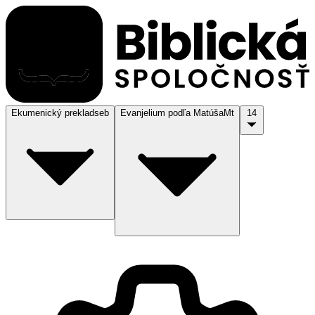
Ekumenický preklad
seb
Evanjelium podľa Matúša
Mt
14