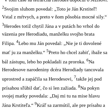
2
Svojim sluhom povedal: „Toto je Ján Krstiteľ
!
Vstal z mŕtvych, a preto v ňom pôsobia mocné sily.“
3
Herodes totiž chytil Jána a v putách ho vrhol do
väzenia pre Herodiadu, manželku svojho brata
4
Filipa.
Lebo mu Ján povedal: „Nie je ti dovolené
5
mať ju za manželku.“
Preto ho chcel zabiť, ibaže sa
6
bál zástupu, lebo ho pokladali za proroka.
Na
Herodesove narodeniny dcéra Herodiady tancovala
7
uprostred a zapáčila sa Herodesovi,
takže jej pod
8
prísahou sľúbil dať, čo si len zažiada.
Na pokyn
svojej matky povedala: „Daj mi tu na mise hlavu
9
Jána Krstiteľa.“
Kráľ sa zarmútil, ale pre prísahu a