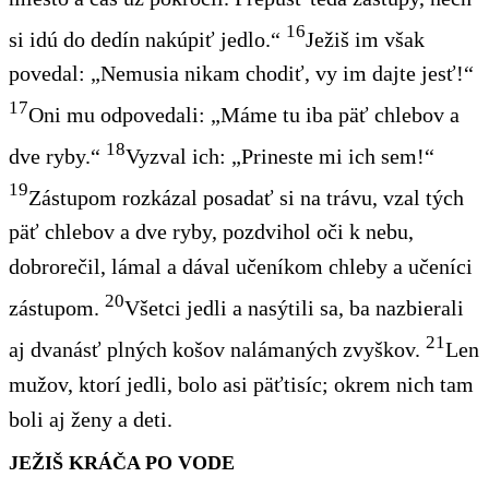
16
si idú do dedín nakúpiť jedlo.“
Ježiš im však
povedal: „Nemusia nikam chodiť, vy im dajte jesť!“
17
Oni mu odpovedali: „Máme tu iba päť chlebov a
18
dve ryby.“
Vyzval ich: „Prineste mi ich sem!“
19
Zástupom rozkázal posadať si na trávu, vzal tých
päť chlebov a dve ryby, pozdvihol oči k nebu,
dobrorečil, lámal a dával učeníkom chleby a učeníci
20
zástupom.
Všetci jedli a nasýtili sa, ba nazbierali
21
aj dvanásť plných košov nalámaných zvyškov.
Len
mužov, ktorí jedli, bolo asi päťtisíc; okrem nich tam
boli aj ženy a deti.
JEŽIŠ KRÁČA PO VODE