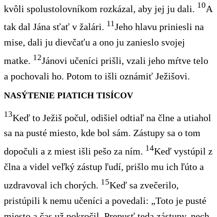
10
kvôli spolustolovníkom rozkázal, aby jej ju dali.
A
11
tak dal Jána sťať v žalári.
Jeho hlavu priniesli na
mise, dali ju dievčaťu a ono ju zanieslo svojej
12
matke.
Jánovi učeníci prišli, vzali jeho mŕtve telo
a pochovali ho. Potom to išli oznámiť Ježišovi.
NASÝTENIE PIATICH TISÍCOV
13
Keď to Ježiš počul, odišiel odtiaľ na člne a utiahol
sa na pusté miesto, kde bol sám. Zástupy sa o tom
14
dopočuli a z miest išli pešo za ním.
Keď vystúpil z
člna a videl veľký zástup ľudí, prišlo mu ich ľúto a
15
uzdravoval ich chorých.
Keď sa zvečerilo,
pristúpili k nemu učeníci a povedali: „Toto je pusté
miesto a čas už pokročil. Prepusť teda zástupy, nech