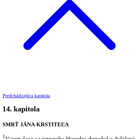
Predchádzajúca kapitola
14. kapitola
SMRŤ JÁNA KRSTITEĽA
1
V tom čase sa tetrarcha
Herodes dopočul o Ježišovi.