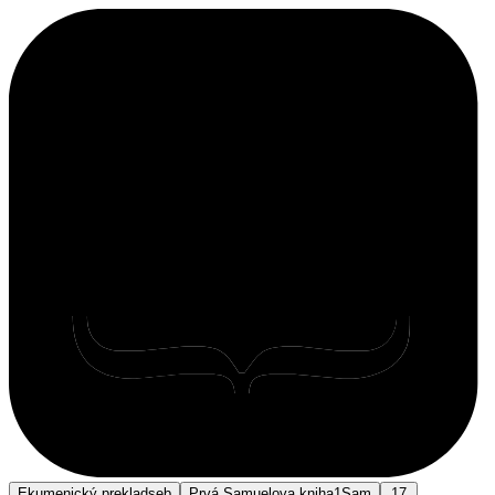
Ekumenický preklad
seb
Prvá Samuelova kniha
1Sam
17