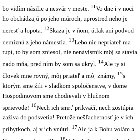
11
bo vidím násilie a nesvár v meste.
Vo dne i v noci
ho obchádzajú po jeho múroch, uprostred neho je
12
neresť a lopota.
Skaza je v ňom, útlak ani podvod
13
nemiznú z jeho námestia.
Lebo nie nepriateľ ma
tupí, to by som zniesol, nie nenávistník môj sa stavia
14
nado mňa, pred ním by som sa ukryl.
Ale ty si
15
človek mne rovný, môj priateľ a môj známy,
s
ktorým sme žili v sladkom spoločenstve, v dome
Hospodinovom sme chodievali v hlučnom
16
sprievode!
Nech ich smrť prikvačí, nech zostúpia
zaživa do podsvetia! Pretože nešľachetnosť je v ich
17
príbytkoch, aj v ich vnútri.
Ale ja k Bohu volám a
18