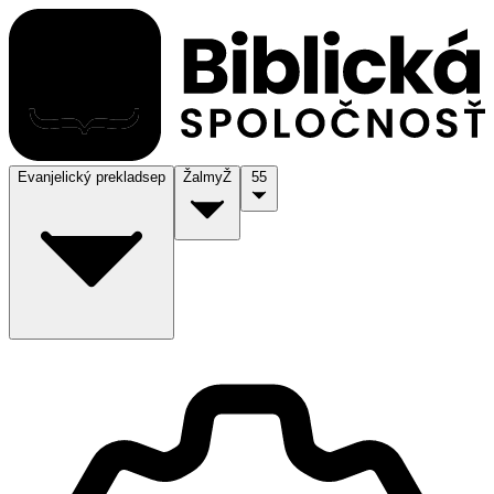
Evanjelický preklad
sep
Žalmy
Ž
55