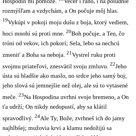
Hospodin mi pomôže.
Večer i ráno, i na poludnie
rozmýšľam a vzdychám, a On počuje môj hlas.
19
Vykúpi v pokoji moju dušu z boja, ktorý vediem,
20
hoci mnohí sú proti mne.
Boh počuje, a Ten, čo
tróni od vekov, ich pokorí; Sela, lebo sa nechcú
21
zmeniť a Boha sa neboja.
Vystrel ruku proti
22
svojmu priateľovi, znesvätil svoju zmluvu.
Jeho
ústa sú hladšie ako maslo, no srdce jeho samý boj;
jeho slová sú jemnejšie než olej, ale sú to vytasené
23
meče.
Na Hospodina uvrhni svoje bremeno, a On
ťa udrží; On nikdy nedopustí, aby sa klátil
24
spravodlivý.
Ale Ty, Bože, zvrhneš ich do jamy
najhlbšej; mužovia krvi a klamu nedožijú sa