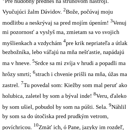
Pre hudobný prednes na strunovom nástroji.
2
Vyučujúci žalm Dávidov.
Bože, počúvaj moju
3
modlitbu a neskrývaj sa pred mojím úpením!
Venuj
mi pozornosť a vyslyš ma, zmietam sa vo svojich
4
myšlienkach a vzdychám
pre krik nepriateľa a útlak
bezbožníka, lebo váľajú na mňa nešťastie, napádajú
5
ma v hneve.
Srdce sa mi zvíja v hrudi a popadli ma
6
hrôzy smrti;
strach i chvenie prišli na mňa, úžas ma
7
zastrel.
Tu povedal som: Kiežby som mal peruť ako
8
holubica, zaletel by som a býval inde!
Veru, ďaleko
9
by som ušiel, pobudol by som na púšti. Sela.
Náhlil
by som sa do útočiska pred prudkým vetrom,
10
povíchricou.
Zmäť ich, ó Pane, jazyky im rozdeľ,