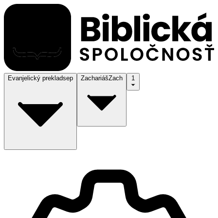
Evanjelický preklad
sep
Zachariáš
Zach
1