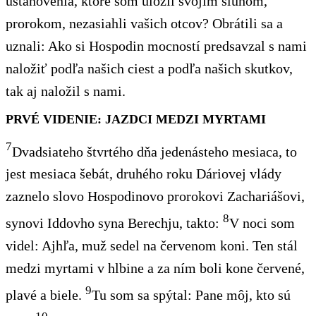
ustanovenia, ktoré som uložil svojim sluhom,
prorokom, nezasiahli vašich otcov? Obrátili sa a
uznali: Ako si Hospodin mocností predsavzal s nami
naložiť podľa našich ciest a podľa našich skutkov,
tak aj naložil s nami.
PRVÉ VIDENIE: JAZDCI MEDZI MYRTAMI
7
Dvadsiateho štvrtého dňa jedenásteho mesiaca, to
jest mesiaca šebát, druhého roku Dáriovej vlády
zaznelo slovo Hospodinovo prorokovi Zachariášovi,
8
synovi Iddovho syna Berechju, takto:
V noci som
videl: Ajhľa, muž sedel na červenom koni. Ten stál
medzi myrtami v hlbine a za ním boli kone červené,
9
plavé a biele.
Tu som sa spýtal: Pane môj, kto sú