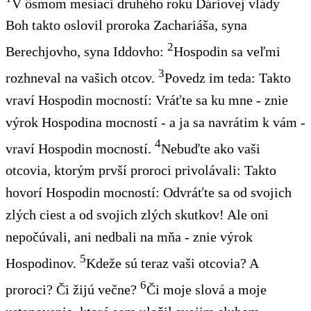
V ôsmom mesiaci druhého roku Dáriovej vlády
Boh takto oslovil proroka Zachariáša, syna
2
Berechjovho, syna Iddovho:
Hospodin sa veľmi
3
rozhneval na vašich otcov.
Povedz im teda: Takto
vraví Hospodin mocností: Vráťte sa ku mne - znie
výrok Hospodina mocností - a ja sa navrátim k vám -
4
vraví Hospodin mocností.
Nebuďte ako vaši
otcovia, ktorým prvší proroci privolávali: Takto
hovorí Hospodin mocností: Odvráťte sa od svojich
zlých ciest a od svojich zlých skutkov! Ale oni
nepočúvali, ani nedbali na mňa - znie výrok
5
Hospodinov.
Kdeže sú teraz vaši otcovia? A
6
proroci? Či žijú večne?
Či moje slová a moje