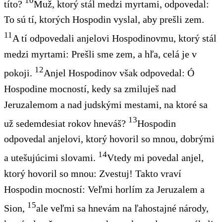
10
títo?
Muž, ktorý stál medzi myrtami, odpovedal:
To sú tí, ktorých Hospodin vyslal, aby prešli zem.
11
A tí odpovedali anjelovi Hospodinovmu, ktorý stál
medzi myrtami: Prešli sme zem, a hľa, celá je v
12
pokoji.
Anjel Hospodinov však odpovedal: Ó
Hospodine mocností, kedy sa zmiluješ nad
Jeruzalemom a nad judskými mestami, na ktoré sa
13
už sedemdesiat rokov hneváš?
Hospodin
odpovedal anjelovi, ktorý hovoril so mnou, dobrými
14
a utešujúcimi slovami.
Vtedy mi povedal anjel,
ktorý hovoril so mnou: Zvestuj! Takto vraví
Hospodin mocností: Veľmi horlím za Jeruzalem a
15
Sion,
ale veľmi sa hnevám na ľahostajné národy,