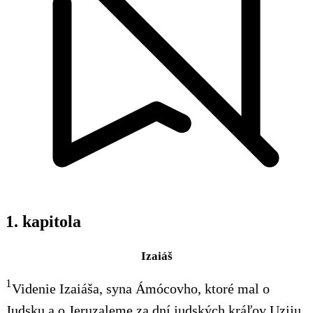
1. kapitola
Izaiáš
1
Videnie Izaiáša, syna Ámócovho, ktoré mal o
Judsku a o Jeruzaleme za dní judských kráľov Uziju,