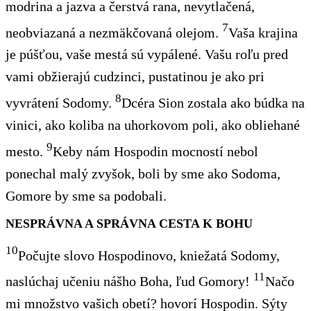
modrina a jazva a čerstvá rana, nevytlačená,
7
neobviazaná a nezmäkčovaná olejom.
Vaša krajina
je púšťou, vaše mestá sú vypálené. Vašu roľu pred
vami obžierajú cudzinci, pustatinou je ako pri
8
vyvrátení Sodomy.
Dcéra Sion zostala ako búdka na
vinici, ako koliba na uhorkovom poli, ako obliehané
9
mesto.
Keby nám Hospodin mocností nebol
ponechal malý zvyšok, boli by sme ako Sodoma,
Gomore by sme sa podobali.
NESPRÁVNA A SPRÁVNA CESTA K BOHU
10
Počujte slovo Hospodinovo, kniežatá Sodomy,
11
naslúchaj učeniu nášho Boha, ľud Gomory!
Načo
mi množstvo vašich obetí? hovorí Hospodin. Sýty