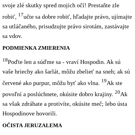
svoje zlé skutky spred mojich očí! Prestaňte zle
17
robiť,
učte sa dobre robiť, hľadajte právo, ujímajte
sa utláčaného, prisudzujte právo sirotám, zastávajte
sa vdov.
PODMIENKA ZMIERENIA
18
Poďte len a súďme sa - vraví Hospodin. Ak sú
vaše hriechy ako šarlát, môžu zbelieť na sneh; ak sú
19
červené ako purpur, môžu byť ako vlna.
Ak ste
20
povoľní a poslúchnete, okúsite dobro krajiny.
Ak
sa však zdráhate a protivíte, okúsite meč; lebo ústa
Hospodinove hovorili.
OČISTA JERUZALEMA