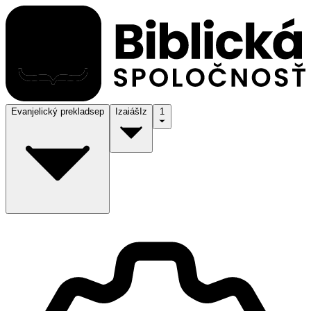
Evanjelický preklad
sep
Izaiáš
Iz
1