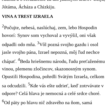
Jótáma, Ácháza a Chizkiju.
VINA A TREST IZRAELA
2
Počujte, nebesá, naslúchaj, zem, lebo Hospodin
hovorí: Synov som vychoval a vyvýšil, oni však
3
odpadli odo mňa.
Vôl pozná svojho gazdu i osol
jasle svojho pána, Izrael nepozná, môj ľud nechce
4
chápať.
Beda hriešnemu národu, ľudu preťaženému
vinou, plemenu zločincov, skazonosným synom.
Opustili Hospodina, pohrdli Svätým Izraela, celkom
5
sa odcudzili.
Kde vás ešte udrieť, keď zotrvávate v
odpore? Celá hlava je nemocná a celé srdce choré.
6
Od päty po hlavu nič zdravého na ňom, samá