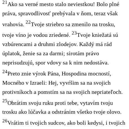
21
Ako sa verné mesto stalo neviestkou! Bolo plné
práva, spravodlivosť prebývala v ňom, teraz však
22
vrahovia.
Tvoje striebro sa zmenilo na trosku,
23
tvoje víno je vodou zriedené.
Tvoje kniežatá sú
vzbúrencami a druhmi zlodejov. Každý má rád
úplatok, ženie sa za darmi; sirotám právo
neprisudzujú, spor vdovy sa k nim nedostáva.
24
Preto znie výrok Pána, Hospodina mocností,
Mocného v Izraeli: Hej, vyvŕšim sa na svojich
protivníkoch a pomstím sa na svojich nepriateľoch.
25
Obrátim svoju ruku proti tebe, vytavím tvoju
trosku ako lúčavka a odstránim všetko tvoje olovo.
26
Vrátim ti tvojich sudcov, ako boli kedysi, i tvojich