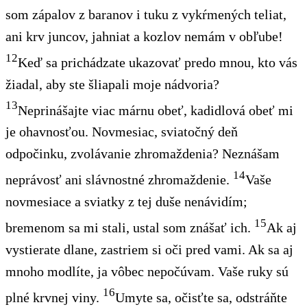
som zápalov z baranov i tuku z vykŕmených teliat,
ani krv juncov, jahniat a kozlov nemám v obľube!
12
Keď sa prichádzate ukazovať predo mnou, kto vás
žiadal, aby ste šliapali moje nádvoria?
13
Neprinášajte viac márnu obeť, kadidlová obeť mi
je ohavnosťou. Novmesiac, sviatočný deň
odpočinku, zvolávanie zhromaždenia? Neznášam
14
neprávosť ani slávnostné zhromaždenie.
Vaše
novmesiace a sviatky z tej duše nenávidím;
15
bremenom sa mi stali, ustal som znášať ich.
Ak aj
vystierate dlane, zastriem si oči pred vami. Ak sa aj
mnoho modlíte, ja vôbec nepočúvam. Vaše ruky sú
16
plné krvnej viny.
Umyte sa, očisťte sa, odstráňte