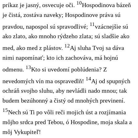
10
príkaz je jasný, osvecuje oči.
Hospodinova bázeň
je čistá, zostáva naveky; Hospodinove práva sú
11
pravdou, napospol sú spravodlivé;
vzácnejšie sú
ako zlato, ako mnoho rýdzeho zlata; sú sladšie ako
12
med, ako med z plástov.
Aj sluha Tvoj sa dáva
nimi napomínať; kto ich zachováva, má hojnú
13
odmenu.
Kto si uvedomí poblúdenia? Z
14
nevedomých vín ma ospravedlň!
Aj od spupných
ochráň svojho sluhu, aby nevládli nado mnou; tak
budem bezúhonný a čistý od mnohých previnení.
15
Nech sú Ti po vôli reči mojich úst a rozjímania
môjho srdca pred Tebou, ó Hospodine, moja skala a
môj Vykupiteľ!