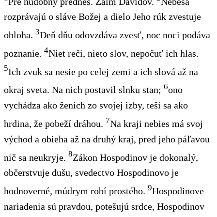
Pre hudobný prednes. Žalm Dávidov.
Nebesá
rozprávajú o sláve Božej a dielo Jeho rúk zvestuje
3
obloha.
Deň dňu odovzdáva zvesť, noc noci podáva
4
poznanie.
Niet reči, nieto slov, nepočuť ich hlas.
5
Ich zvuk sa nesie po celej zemi a ich slová až na
6
okraj sveta. Na nich postavil slnku stan;
ono
vychádza ako ženích zo svojej izby, teší sa ako
7
hrdina, že pobeží dráhou.
Na kraji nebies má svoj
východ a obieha až na druhý kraj, pred jeho páľavou
8
nič sa neukryje.
Zákon Hospodinov je dokonalý,
občerstvuje dušu, svedectvo Hospodinovo je
9
hodnoverné, múdrym robí prostého.
Hospodinove
nariadenia sú pravdou, potešujú srdce, Hospodinov