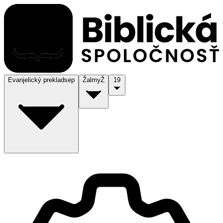
Evanjelický preklad
sep
Žalmy
Ž
19