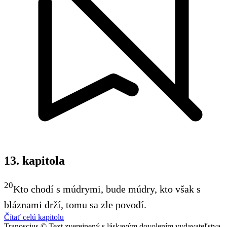
13. kapitola
20
Kto chodí s múdrymi, bude múdry, kto však s
bláznami drží, tomu sa zle povodí.
Čítať celú kapitolu
Tranoscius © Text zverejnený s láskavým dovolením vydavateľstva