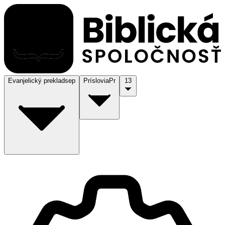
Evanjelický preklad
sep
Príslovia
Pr
13