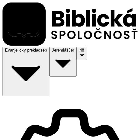
Evanjelický preklad
sep
Jeremiáš
Jer
48