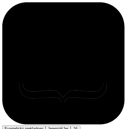
Evanjelický preklad
sep
Jeremiáš
Jer
16