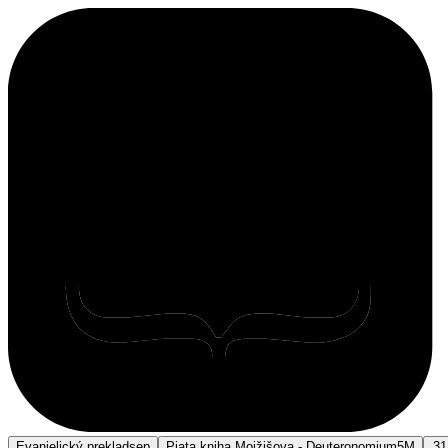
Evanjelický preklad
sep
Piata kniha Mojžišova - Deuteronomium
5M