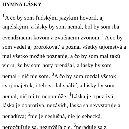
HYMNA LÁSKY
1
A čo by som ľudskými jazykmi hovoril, aj
anjelskými, a lásky by som nemal, bol by som iba
2
cvendžiacim kovom a zvučiacim zvonom.
A čo by
som vedel aj prorokovať a poznal všetky tajomstvá a
mal všetko možné poznanie, a čo by som mal takú
vieru, že by som hory prenášal, a lásky by som
3
nemal - nič nie som.
A čo by som rozdal všetok
svoj majetok, i telo si dal spáliť, a lásky by som
4
nemal, nič mi to nepomôže.
Láska je trpezlivá,
láska je dobrotivá, nezávidí, láska sa nevystatuje a
5
nenadúva;
nie je neslušná, nie je sebecká,
6
nerozčuľuje sa, nezmýšľa zle,
neraduje sa z