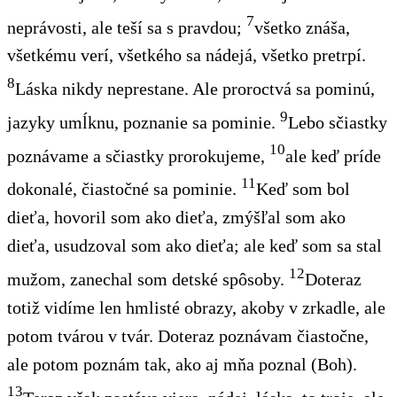
7
neprávosti, ale teší sa s pravdou;
všetko znáša,
všetkému verí, všetkého sa nádejá, všetko pretrpí.
8
Láska nikdy neprestane. Ale proroctvá sa pominú,
9
jazyky umĺknu, poznanie sa pominie.
Lebo sčiastky
10
poznávame a sčiastky prorokujeme,
ale keď príde
11
dokonalé, čiastočné sa pominie.
Keď som bol
dieťa, hovoril som ako dieťa, zmýšľal som ako
dieťa, usudzoval som ako dieťa; ale keď som sa stal
12
mužom, zanechal som detské spôsoby.
Doteraz
totiž vidíme len hmlisté obrazy, akoby v zrkadle, ale
potom tvárou v tvár. Doteraz poznávam čiastočne,
ale potom poznám tak, ako aj mňa poznal (Boh).
13