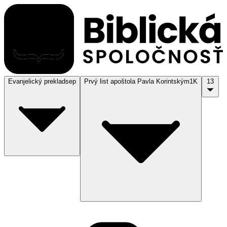
Evanjelický preklad
sep
Prvý list apoštola Pavla Korintským
1K
13