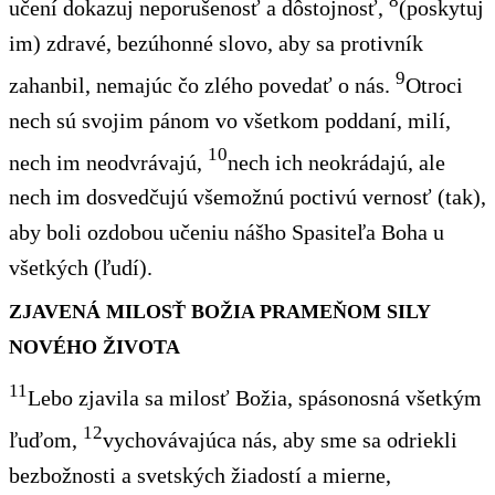
8
učení dokazuj neporušenosť a dôstojnosť,
(poskytuj
im) zdravé, bezúhonné slovo, aby sa protivník
9
zahanbil, nemajúc čo zlého povedať o nás.
Otroci
nech sú svojim pánom vo všetkom poddaní, milí,
10
nech im neodvrávajú,
nech ich neokrádajú, ale
nech im dosvedčujú všemožnú poctivú vernosť (tak),
aby boli ozdobou učeniu nášho Spasiteľa Boha u
všetkých (ľudí).
ZJAVENÁ MILOSŤ BOŽIA PRAMEŇOM SILY
NOVÉHO ŽIVOTA
11
Lebo zjavila sa milosť Božia, spásonosná všetkým
12
ľuďom,
vychovávajúca nás, aby sme sa odriekli
bezbožnosti a svetských žiadostí a mierne,