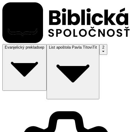
Evanjelický preklad
sep
List apoštola Pavla Títovi
Tit
2