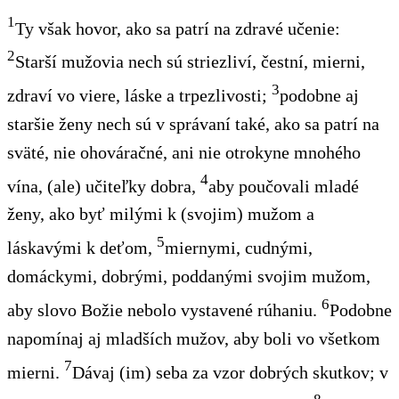
1
Ty však hovor, ako sa patrí na zdravé učenie:
2
Starší mužovia nech sú striezliví, čestní, mierni,
3
zdraví vo viere, láske a trpezlivosti;
podobne aj
staršie ženy nech sú v správaní také, ako sa patrí na
sväté, nie ohováračné, ani nie otrokyne mnohého
4
vína, (ale) učiteľky dobra,
aby poučovali mladé
ženy, ako byť milými k (svojim) mužom a
5
láskavými k deťom,
miernymi, cudnými,
domáckymi, dobrými, poddanými svojim mužom,
6
aby slovo Božie nebolo vystavené rúhaniu.
Podobne
napomínaj aj mladších mužov, aby boli vo všetkom
7
mierni.
Dávaj (im) seba za vzor dobrých skutkov; v