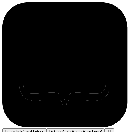
Evanjelický preklad
sep
List apoštola Pavla Rímskym
R
11