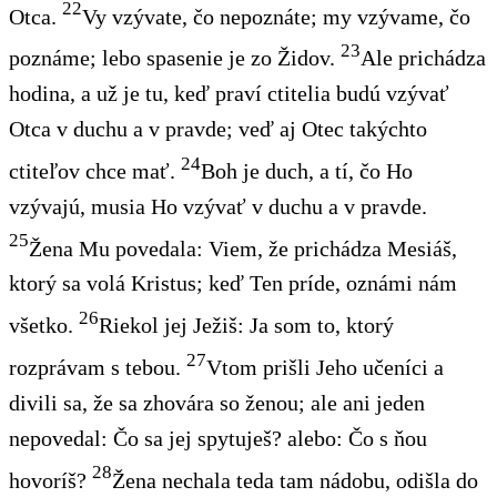
22
Otca.
Vy vzývate, čo nepoznáte; my vzývame, čo
23
poznáme; lebo spasenie je zo Židov.
Ale prichádza
hodina, a už je tu, keď praví ctitelia budú vzývať
Otca v duchu a v pravde; veď aj Otec takýchto
24
ctiteľov chce mať.
Boh je duch, a tí, čo Ho
vzývajú, musia Ho vzývať v duchu a v pravde.
25
Žena Mu povedala: Viem, že prichádza Mesiáš,
ktorý sa volá Kristus; keď Ten príde, oznámi nám
26
všetko.
Riekol jej Ježiš: Ja som to, ktorý
27
rozprávam s tebou.
Vtom prišli Jeho učeníci a
divili sa, že sa zhovára so ženou; ale ani jeden
nepovedal: Čo sa jej spytuješ? alebo: Čo s ňou
28
hovoríš?
Žena nechala teda tam nádobu, odišla do