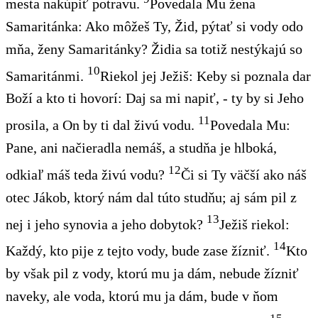
mesta nakúpiť potravu.
Povedala Mu žena
Samaritánka: Ako môžeš Ty, Žid, pýtať si vody odo
mňa, ženy Samaritánky? Židia sa totiž nestýkajú so
10
Samaritánmi.
Riekol jej Ježiš: Keby si poznala dar
Boží a kto ti hovorí: Daj sa mi napiť, - ty by si Jeho
11
prosila, a On by ti dal živú vodu.
Povedala Mu:
Pane, ani načieradla nemáš, a studňa je hlboká,
12
odkiaľ máš teda živú vodu?
Či si Ty väčší ako náš
otec Jákob, ktorý nám dal túto studňu; aj sám pil z
13
nej i jeho synovia a jeho dobytok?
Ježiš riekol:
14
Každý, kto pije z tejto vody, bude zase žízniť.
Kto
by však pil z vody, ktorú mu ja dám, nebude žízniť
naveky, ale voda, ktorú mu ja dám, bude v ňom