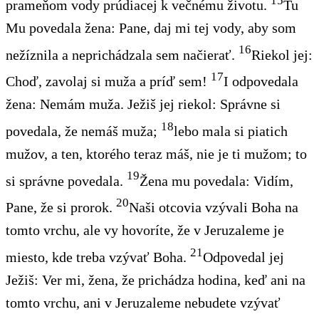
15
prameňom vody prúdiacej k večnému životu.
Tu
Mu povedala žena: Pane, daj mi tej vody, aby som
16
nežíznila a neprichádzala sem načierať.
Riekol jej:
17
Choď, zavolaj si muža a príď sem!
I odpovedala
žena: Nemám muža. Ježiš jej riekol: Správne si
18
povedala, že nemáš muža;
lebo mala si piatich
mužov, a ten, ktorého teraz máš, nie je ti mužom; to
19
si správne povedala.
Žena mu povedala: Vidím,
20
Pane, že si prorok.
Naši otcovia vzývali Boha na
tomto vrchu, ale vy hovoríte, že v Jeruzaleme je
21
miesto, kde treba vzývať Boha.
Odpovedal jej
Ježiš: Ver mi, žena, že prichádza hodina, keď ani na
tomto vrchu, ani v Jeruzaleme nebudete vzývať