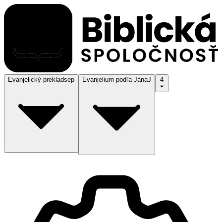
Evanjelický preklad
sep
Evanjelium podľa Jána
J
4