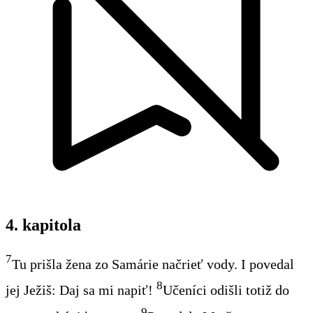
4. kapitola
7
Tu prišla žena zo Samárie načrieť vody. I povedal
8
jej Ježiš: Daj sa mi napiť!
Učeníci odišli totiž do
9