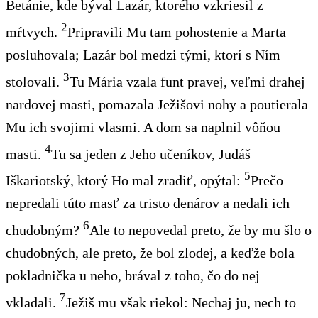
Betánie, kde býval Lazár, ktorého vzkriesil z
2
mŕtvych.
Pripravili Mu tam pohostenie a Marta
posluhovala; Lazár bol medzi tými, ktorí s Ním
3
stolovali.
Tu Mária vzala funt pravej, veľmi drahej
nardovej masti, pomazala Ježišovi nohy a poutierala
Mu ich svojimi vlasmi. A dom sa naplnil vôňou
4
masti.
Tu sa jeden z Jeho učeníkov, Judáš
5
Iškariotský, ktorý Ho mal zradiť, opýtal:
Prečo
nepredali túto masť za tristo denárov a nedali ich
6
chudobným?
Ale to nepovedal preto, že by mu šlo o
chudobných, ale preto, že bol zlodej, a keďže bola
pokladnička u neho, brával z toho, čo do nej
7
vkladali.
Ježiš mu však riekol: Nechaj ju, nech to