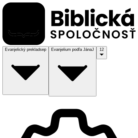
Evanjelický preklad
sep
Evanjelium podľa Jána
J
12