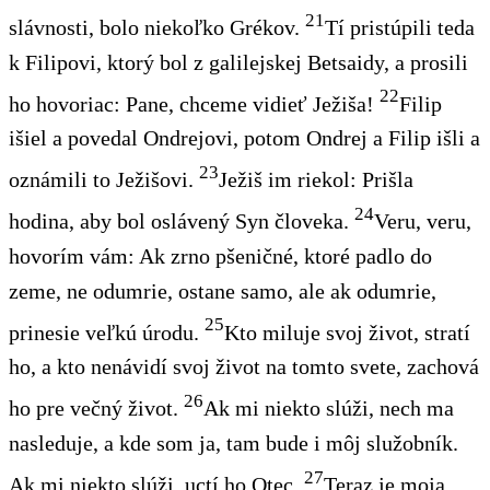
21
slávnosti, bolo niekoľko Grékov.
Tí pristúpili teda
k Filipovi, ktorý bol z galilejskej Betsaidy, a prosili
22
ho hovoriac: Pane, chceme vidieť Ježiša!
Filip
išiel a povedal Ondrejovi, potom Ondrej a Filip išli a
23
oznámili to Ježišovi.
Ježiš im riekol: Prišla
24
hodina, aby bol oslávený Syn človeka.
Veru, veru,
hovorím vám: Ak zrno pšeničné, ktoré padlo do
zeme, ne odumrie, ostane samo, ale ak odumrie,
25
prinesie veľkú úrodu.
Kto miluje svoj život, stratí
ho, a kto nenávidí svoj život na tomto svete, zachová
26
ho pre večný život.
Ak mi niekto slúži, nech ma
nasleduje, a kde som ja, tam bude i môj služobník.
27
Ak mi niekto slúži, uctí ho Otec.
Teraz je moja