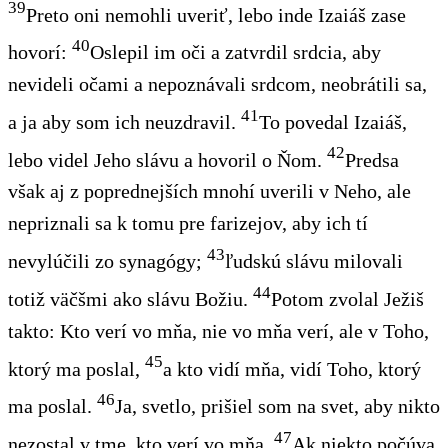
39
Preto oni nemohli uveriť, lebo inde Izaiáš zase
40
hovorí:
Oslepil im oči a zatvrdil srdcia, aby
nevideli očami a nepoznávali srdcom, neobrátili sa,
41
a ja aby som ich neuzdravil.
To povedal Izaiáš,
42
lebo videl Jeho slávu a hovoril o Ňom.
Predsa
však aj z poprednejších mnohí uverili v Neho, ale
nepriznali sa k tomu pre farizejov, aby ich tí
43
nevylúčili zo synagógy;
ľudskú slávu milovali
44
totiž väčšmi ako slávu Božiu.
Potom zvolal Ježiš
takto: Kto verí vo mňa, nie vo mňa verí, ale v Toho,
45
ktorý ma poslal,
a kto vidí mňa, vidí Toho, ktorý
46
ma poslal.
Ja, svetlo, prišiel som na svet, aby nikto
47
nezostal v tme, kto verí vo mňa.
Ak niekto počúva