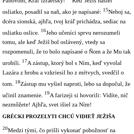
Pánovom, Kráľ izraelský!
Keď Ježiš našiel
15
osliatko, posadil sa naň, ako je napísané:
Neboj sa,
dcéra sionská, ajhľa, tvoj kráľ prichádza, sediac na
16
osliatku oslice.
Jeho učeníci sprvu nerozumeli
tomu, ale keď Ježiš bol oslávený, vtedy sa
rozpomenuli, že to bolo napísané o Ňom a že Mu tak
17
urobili.
A zástup, ktorý bol s Ním, keď vyvolal
Lazára z hrobu a vzkriesil ho z mŕtvych, svedčil o
18
tom.
Zástup mu vyšiel naproti, lebo sa dopočul, že
19
učinil znamenie.
A farizeji si hovorili: Vidíte, nič
nezmôžete! Ajhľa, svet išiel za Ním!
GRÉCKI PROZELYTI CHCÚ VIDIEŤ JEŽIŠA
20
Medzi tými, čo prišli vykonať pobožnosť na