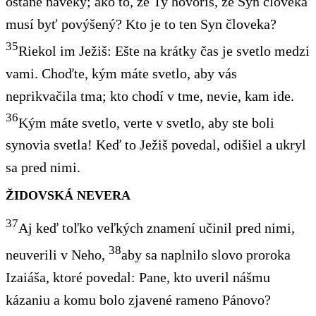
ostane naveky; ako to, že Ty hovoríš, že Syn človeka
musí byť povýšený? Kto je to ten Syn človeka?
35
Riekol im Ježiš: Ešte na krátky čas je svetlo medzi
vami. Choďte, kým máte svetlo, aby vás
neprikvačila tma; kto chodí v tme, nevie, kam ide.
36
Kým máte svetlo, verte v svetlo, aby ste boli
synovia svetla! Keď to Ježiš povedal, odišiel a ukryl
sa pred nimi.
ŽIDOVSKÁ NEVERA
37
Aj keď toľko veľkých znamení učinil pred nimi,
38
neuverili v Neho,
aby sa naplnilo slovo proroka
Izaiáša, ktoré povedal: Pane, kto uveril nášmu
kázaniu a komu bolo zjavené rameno Pánovo?