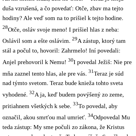
duša vzrušená, a čo povedať: Otče, zbav ma tejto
hodiny? Ale veď som na to prišiel k tejto hodine.
28
Otče, osláv svoje meno! I prišiel hlas z neba:
29
Oslávil som a ešte oslávim.
A zástup, ktorý tam
stál a počul to, hovoril: Zahrmelo! Iní povedali:
30
Anjel prehovoril k Nemu!
I povedal Ježiš: Nie pre
31
mňa zaznel tento hlas, ale pre vás.
Teraz je súd
nad týmto svetom. Teraz bude knieža tohto sveta
32
vyhodené.
A ja, keď budem povýšený zo zeme,
33
pritiahnem všetkých k sebe.
To povedal, aby
34
označil, akou smrťou mal umrieť.
Odpovedal Mu
teda zástup: My sme počuli zo zákona, že Kristus