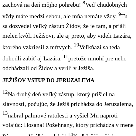
8
zachová na deň môjho pohrebu!
Veď chudobných
9
vždy máte medzi sebou, ale mňa nemáte vždy.
Tu
sa dozvedel veľký zástup Židov, že je tam, a prišli
nielen kvôli Ježišovi, ale aj preto, aby videli Lazára,
10
ktorého vzkriesil z mŕtvych.
Veľkňazi sa teda
11
dohodli zabiť aj Lazára,
pretože mnohí pre neho
odchádzali od Židov a verili v Ježiša.
JEŽIŠOV VSTUP DO JERUZALEMA
12
Na druhý deň veľký zástup, ktorý prišiel na
slávnosti, počujúc, že Ježiš prichádza do Jeruzalema,
13
nabral palmové ratolesti a vyšiel Mu naproti
volajúc: Hosana! Požehnaný, ktorý prichádza v mene
14