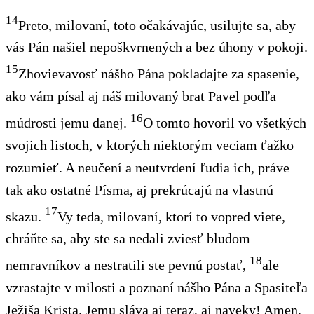
14
Preto, milovaní, toto očakávajúc, usilujte sa, aby
vás Pán našiel nepoškvrnených a bez úhony v pokoji.
15
Zhovievavosť nášho Pána pokladajte za spasenie,
ako vám písal aj náš milovaný brat Pavel podľa
16
múdrosti jemu danej.
O tomto hovoril vo všetkých
svojich listoch, v ktorých niektorým veciam ťažko
rozumieť. A neučení a neutvrdení ľudia ich, práve
tak ako ostatné Písma, aj prekrúcajú na vlastnú
17
skazu.
Vy teda, milovaní, ktorí to vopred viete,
chráňte sa, aby ste sa nedali zviesť bludom
18
nemravníkov a nestratili ste pevnú postať,
ale
vzrastajte v milosti a poznaní nášho Pána a Spasiteľa
Ježiša Krista. Jemu sláva aj teraz, aj naveky! Amen.