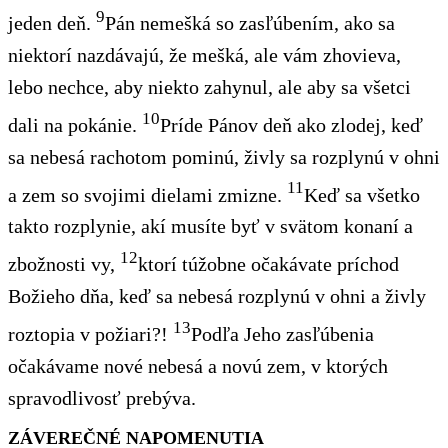
9
jeden deň.
Pán nemešká so zasľúbením, ako sa
niektorí nazdávajú, že mešká, ale vám zhovieva,
lebo nechce, aby niekto zahynul, ale aby sa všetci
10
dali na pokánie.
Príde Pánov deň ako zlodej, keď
sa nebesá rachotom pominú, živly sa rozplynú v ohni
11
a zem so svojimi dielami zmizne.
Keď sa všetko
takto rozplynie, akí musíte byť v svätom konaní a
12
zbožnosti vy,
ktorí túžobne očakávate príchod
Božieho dňa, keď sa nebesá rozplynú v ohni a živly
13
roztopia v požiari?!
Podľa Jeho zasľúbenia
očakávame nové nebesá a novú zem, v ktorých
spravodlivosť prebýva.
ZÁVEREČNÉ NAPOMENUTIA