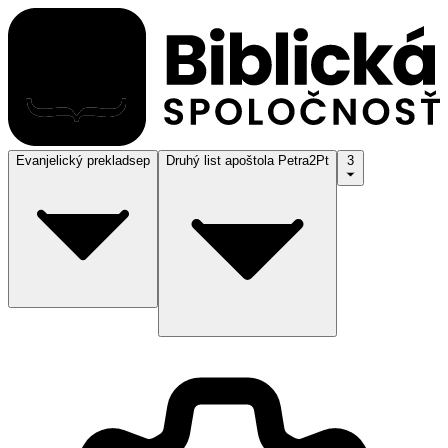
Evanjelický preklad
sep
Druhý list apoštola Petra
2Pt
3