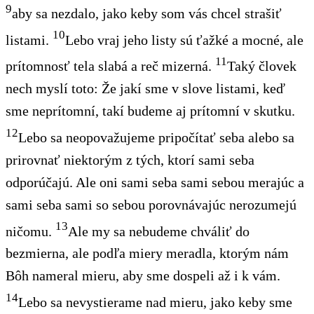
9
aby sa nezdalo, jako keby som vás
chcel
strašiť
10
listami.
Lebo vraj
jeho
listy sú ťažké a mocné, ale
11
prítomnosť tela slabá
a reč mizerná.
Taký
človek
nech myslí toto: Že jakí sme v slove listami, keď
sme neprítomní, takí
budeme
aj prítomní v skutku.
12
Lebo sa neopovažujeme pripočítať seba alebo sa
prirovnať niektorým z tých, ktorí sami seba
odporúčajú. Ale oni sami seba sami sebou merajúc a
sami seba sami so sebou porovnávajúc nerozumejú
13
ničomu.
Ale my sa nebudeme chváliť
do
bezmierna, ale podľa miery
meradla, ktorým nám
Bôh nameral mieru, aby sme dospeli až i k vám.
14
Lebo sa nevystierame nad mieru, jako keby sme