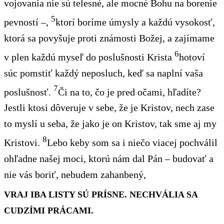
vojovania nie
sú
telesné, ale mocné Bohu na borenie
5
pevností –,
ktorí boríme úmysly a každú vysokosť
,
ktorá sa povyšuje proti známosti Božej, a zajímame
6
v plen každú myseľ do poslušnosti Krista
hotoví
súc pomstiť každý neposluch, keď sa naplní vaša
7
poslušnosť.
Či na to,
čo je
pred očami
, hľadíte?
Jestli ktosi dôveruje
v sebe, že je Kristov, nech zase
to myslí u seba, že jako
je
on Kristov, tak
sme
aj my
8
Kristovi.
Lebo keby som sa i niečo viacej pochválil
ohľadne
našej moci
, ktorú nám dal Pán – budovať
a
nie vás boriť, nebudem zahanbený,
VRAJ IBA LISTY SÚ PRÍSNE. NECHVÁLIA SA
CUDZÍMI PRÁCAMI.