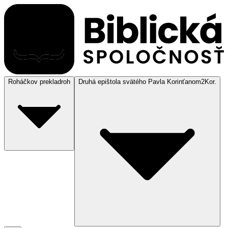
Roháčkov preklad
roh
Druhá epištola svätého Pavla Korinťanom
2Kor.