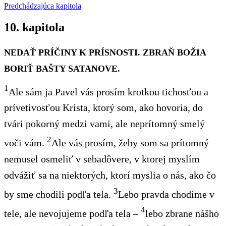
Predchádzajúca kapitola
10. kapitola
NEDAŤ PRÍČINY K PRÍSNOSTI. ZBRAŇ BOŽIA
BORIŤ BAŠTY SATANOVE.
1
Ale sám ja Pavel vás prosím
krotkou tichosťou a
prívetivosťou Krista, ktorý som,
ako hovoria
, do
tvári pokorný medzi vami, ale neprítomný smelý
2
voči vám.
Ale
vás
prosím, žeby som sa prítomný
nemusel osmeliť
v
seba
dôvere, v ktorej myslím
odvážiť sa na niektorých, ktorí myslia o nás, ako čo
3
by sme chodili podľa tela.
Lebo pravda chodíme v
4
tele, ale nevojujeme podľa tela –
lebo zbrane
nášho