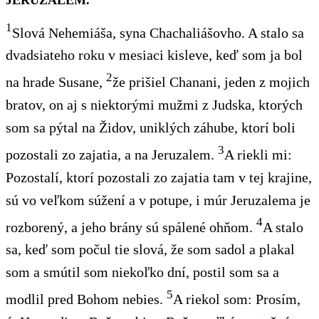
1
Slová Nehemiáša
, syna Chachaliášovho. A stalo sa
dvadsiateho roku v mesiaci kisleve, keď som ja bol
2
na hrade Susane,
že prišiel Chanani, jeden z mojich
bratov, on aj s
niektorými
mužmi z Judska, ktorých
som sa pýtal na Židov, uniklých záhube, ktorí boli
3
pozostali zo zajatia, a na Jeruzalem.
A riekli mi:
Pozostalí, ktorí pozostali zo zajatia tam v
tej
krajine,
sú vo veľkom súžení a v potupe, i múr
Jeruzalema je
4
rozborený
, a jeho brány sú spálené ohňom.
A stalo
sa, keď som počul tie slová, že som sadol a plakal
som a smútil som
niekoľko
dní, postil som sa a
5
modlil pred Bohom nebies.
A riekol som: Prosím,