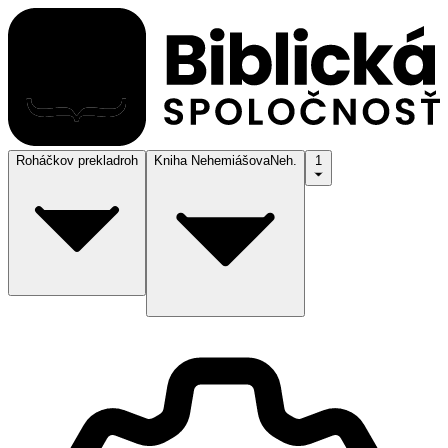
Roháčkov preklad
roh
Kniha Nehemiášova
Neh.
1