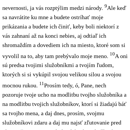
9
nevernosti, ja vás rozptýlim
medzi národy.
Ale
keď
sa navrátite ku mne a budete ostríhať moje
prikázania a budete ich činiť, keby bol
i
niekto
rí
z
vás zahnaní
až
na konci
nebies,
aj
odtiaľ ich
shromaždím a dovediem ich na miesto, ktoré som si
10
vyvolil na to, aby tam prebývalo moje meno.
A oni
sú
predsa
tvojimi služobníkmi a tvojím ľudom,
ktorý
ch
si
si
vykúpil svojou velikou silou a svojou
11
mocnou rukou.
Prosím
tedy,
ó, Pane, nech
pozoruje tvoje ucho na modlitbu tvojho služobníka a
na modlitbu tvojich služobníkov, ktorí si žiadajú báť
sa tvojho mena, a daj dnes, prosím, svojmu
služobníkovi zdaru a daj mu
najsť
zľutovanie pred