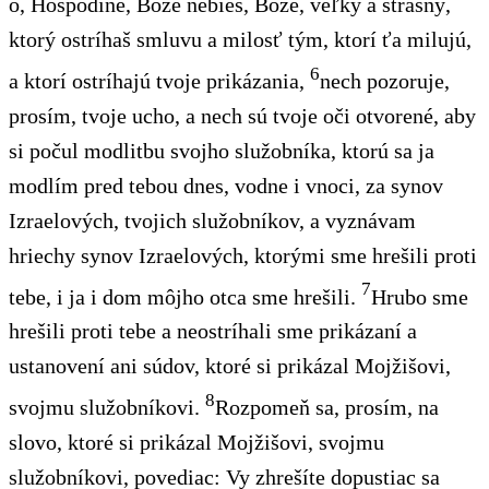
ó, Hospodine, Bože nebies, Bože, veľký
a strašný,
ktorý ostríhaš smluvu a milosť tým, ktorí ťa milujú,
6
a ktorí ostríhajú tvoje prikázania,
nech pozoruje,
prosím, tvoje ucho, a nech sú tvoje oči
otvorené, aby
si počul modlitbu svojho služobníka, ktorú sa
ja
modlím pred tebou dnes, vodne i vnoci, za synov
Izraelových, tvojich služobníkov, a vyznávam
hriechy synov Izraelových, ktorými sme hrešili proti
7
tebe, i ja i dom môjho otca sme hrešili.
Hrubo sme
hrešili proti tebe a neostríhali sme prikázaní a
ustanovení ani súdov, ktoré si prikázal Mojžišovi,
8
svojmu služobníkovi.
Rozpomeň sa, prosím, na
slovo, ktoré si prikázal Mojžišovi, svojmu
služobníkovi, povediac: Vy zhrešíte dopustiac sa