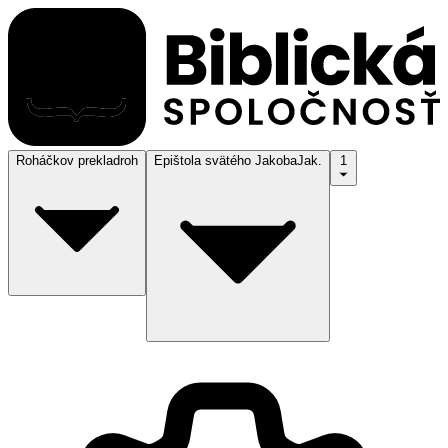
Roháčkov preklad
roh
Epištola svätého Jakoba
Jak.
1