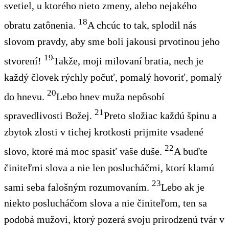
svetiel, u ktorého nieto zmeny
, alebo
nejakého
18
obratu zatônenia
.
A
chcúc
to tak
, splodil
nás
slovom pravdy
, aby sme boli jakousi prvotinou
jeho
19
stvorení!
Takže, moji milovaní bratia, nech je
každý človek rýchly počuť
, pomalý hovoriť
, pomalý
20
do hnevu
.
Lebo hnev muža nepôsobí
21
spravedlivosti Božej.
Preto složiac
každú špinu a
zbytok zlosti v tichej krotkosti prijmite vsadené
22
slovo, ktoré má moc spasiť vaše duše.
A buďte
činiteľmi
slova a nie len poslucháčmi, ktorí klamú
23
sami seba falošným rozumovaním.
Lebo ak je
niekto poslucháčom slova a nie činiteľom, ten sa
podobá mužovi, ktorý pozerá svoju prirodzenú tvár v