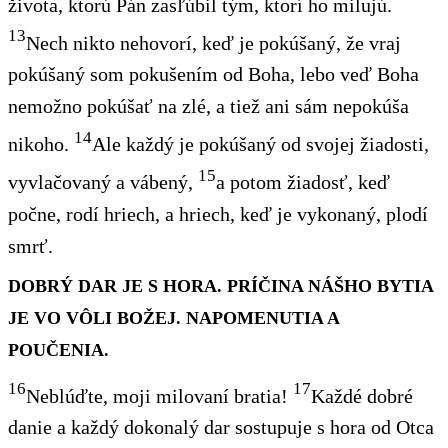
života, ktorú Pán zasľúbil tým, ktorí ho milujú
.
13
Nech nikto nehovorí, keď je pokúšaný, že vraj
pokúšaný
som
pokušením
od Boha, lebo veď Boha
nemožno pokúšať na zlé, a tiež ani sám nepokúša
14
nikoho.
Ale každý je pokúšaný od svojej žiadosti,
15
vyvlačovaný a vábený,
a
potom žiadosť, keď
počne, rodí hriech, a hriech, keď je vykonaný, plodí
smrť.
DOBRÝ DAR JE S HORA. PRÍČINA NÁŠHO BYTIA
JE VO VÔLI BOŽEJ. NAPOMENUTIA A
POUČENIA.
16
17
Neblúďte
, moji milovaní bratia!
Každé dobré
danie
a každý dokonalý dar sostupuje s hora od Otca