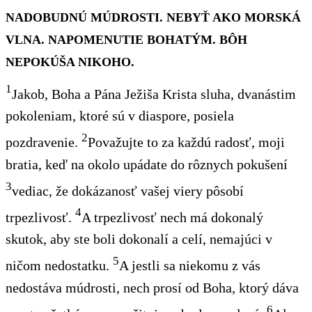
NADOBUDNÚ MÚDROSTI. NEBYŤ AKO MORSKÁ
VLNA. NAPOMENUTIE BOHATÝM. BÔH
NEPOKÚŠA NIKOHO.
1
Jakob, Boha a Pána Ježiša Krista sluha, dvanástim
pokoleniam, ktoré sú v diaspore
,
posiela
2
pozdravenie.
Považujte to za každú radosť
, moji
bratia, keď na okolo upádate do rôznych pokušení
3
vediac, že dokázanosť vašej viery pôsobí
4
trpezlivosť.
A trpezlivosť nech má dokonalý
skutok, aby ste boli dokonalí a celí, nemajúci
v
5
ničom nedostatku.
A jestli sa niekomu z vás
nedostáva múdrosti, nech prosí
od Boha, ktorý dáva
6