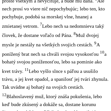
proste všetkým a nevyčituje
, a bude mu daná.
Ale
nech prosí
vo viere nič nepochybujúc; lebo ten, kto
pochybuje, podobá sa morskej vlne, hnanej a
7
zmietanej vetrom.
Lebo nech sa nedomnieva taký
8
človek, že dostane voľačo od Pána.
Muž dvojej
9
mysle je nestály na všetkých svojich cestách.
A
10
ponížený brat nech sa chváli svojou vysokosťou
a
bohatý svojou poníženosťou, lebo sa pominie ako
11
kvet
trávy.
Lebo vyšlo slnce s páľou a usušilo
trávu, a jej kvet opadol, a spanilosť jej tvári zhynula.
Tak uvädne
aj bohatý na svojich cestách.
12
Blahoslavený
muž, ktorý znáša pokušenia, lebo
keď
bude zkúsený a
dokáže sa, dostane korunu