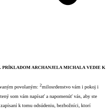
Y. PRÍKLADOM ARCHANJELA MICHALA VEDIE K
2
hovaným povolaným:
milosrdenstvo vám i pokoj i
nútený som vám napísať a napomenúť
vás
, aby ste
 zapísaní k tomu odsúdeniu
, bezbožníci, ktorí