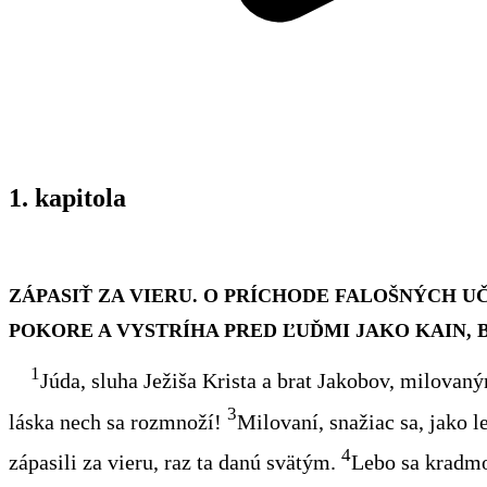
1. kapitola
ZÁPASIŤ ZA VIERU. O PRÍCHODE FALOŠNÝCH 
POKORE A VYSTRÍHA PRED ĽUĎMI JAKO KAIN, 
1
Júda, sluha Ježiša Krista a brat
Jakobov, milovaný
3
láska nech sa rozmnoží
!
Milovaní, snažiac sa, jako
4
zápasili za vieru, raz ta danú svätým.
Lebo sa
kradm