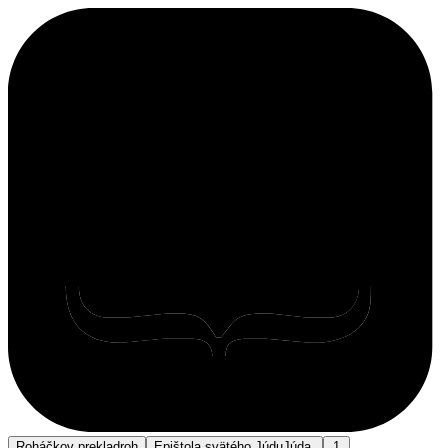
Roháčkov preklad
roh
Epištola svätého Júdu
Júda.
1