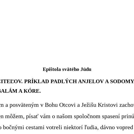
Epištola svätého Júdu
UČITEĽOV. PRÍKLAD PADLÝCH ANJELOV A SODOM
BALÁM A KÓRE.
m a posväteným v Bohu Otcovi a Ježišu Kristovi zac
 len môžem, písať vám o našom spoločnom spasení pri
o
bočnými cestami votreli niektorí ľudia, dávno vopred