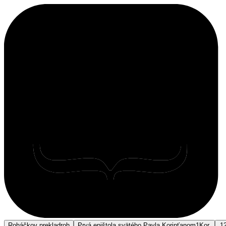
Roháčkov preklad
roh
Prvá epištola svätého Pavla Korinťanom
1Kor.