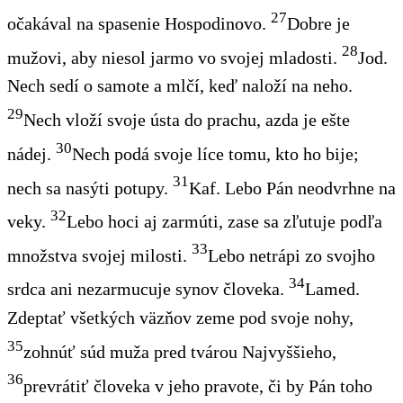
27
očakával na spasenie Hospodinovo.
Dobre je
28
mužovi, aby niesol jarmo vo svojej mladosti
.
Jod
.
Nech sedí o samote a mlčí, keď naloží na neho.
29
Nech vloží svoje ústa do prachu, azda je ešte
30
nádej.
Nech
po
dá
svoje
líce tomu, kto ho bije;
31
nech sa nasýti potupy.
Kaf
. Lebo Pán neodvrhne na
32
veky.
Lebo hoci
aj zarmúti, zase sa zľutuje podľa
33
množstva svojej milosti.
Lebo netrápi zo svojho
34
srdca ani nezarmucuje synov človeka.
Lamed
.
Zdeptať všetkých väzňov zeme pod svoje nohy,
35
zohnúť súd muža pred tvárou Najvyššieho,
36
prevrátiť človeka v jeho pravote, či by Pán
toho