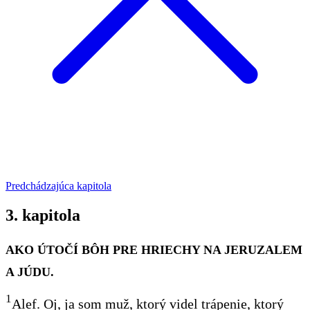
Predchádzajúca kapitola
3. kapitola
AKO ÚTOČÍ BÔH PRE HRIECHY NA JERUZALEM
A JÚDU.
1
Alef
. Oj, ja som muž,
ktorý
videl trápenie,
ktorý