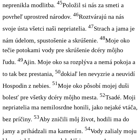
45
neprenikla modlitba.
Položil si nás za smeti a
46
povrheľ uprostred národov.
Roztvárajú na nás
47
svoje ústa všetci naši nepriatelia.
Strach a jama je
48
nám
údelom
, spustošenie a skrúšenie.
Moje oko
tečie potokami vod
y
pre skrúšenie dcéry môjho
49
ľudu.
Ajin
. Moje oko sa rozplýva a nemá pokoja a
50
to tak bez prestania,
dokiaľ len nevyzrie a neuvidí
51
Hospodin z nebies.
Moje oko pôsobí mojej duši
52
bolesť pre všetky dcéry môjho mesta.
Tsadé
. Moji
nepriatelia ma nemilosrdne honili, jako
nejaké
vtáča,
53
bez príčiny.
Aby
zničili môj život,
hodili ma
do
54
jamy a prihádzali ma kamením.
Vody zalialy moju