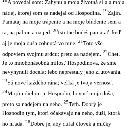
18
A povedal som: Zahynula moja
životná
sila a moja
19
nádej,
ktorej som sa nadejal
od Hospodina.
Zajin
.
Pamätaj na moje trápenie a na moje blúdenie sem a
20
ta, na palinu a na jed.
Istotne budeš pamätať, keď
21
aj je moja duša zohnutá vo mne.
Toto
vše
22
odpoviem svojmu srdcu; preto sa nadejem.
Chet
.
Je to mnohonásobná milosť Hospodinova, že sme
nevyhynuli docela; lebo neprestaly jeho zľutovania.
23
Sú nové každého rána; veľká je tvoja vernosť.
24
Mojím dielom je Hospodin, hovorí moja duša;
25
preto sa nadejem na neho.
Teth
. Dobrý je
Hospodin tým, ktorí očakávajú na neho, duši, ktorá
26
ho hľadá.
Dobre je, aby dúfal
človek
a mlčky