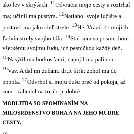
11
ako
lev v skrýšach.
Odvracia moje cesty a roztrhal
12
ma; učinil ma pustým.
Natiahol svoje lučište
a
13
postavil ma jako cieľ strele.
Hé
. Vrazil do mojich
14
ľadvín strely svojho túla.
Stal som sa posmechom
všetkému svojmu ľudu, ich pesničkou každý deň.
15
Nasýtil ma horkosťami; napojil
ma palinou.
16
Vav
. A dal mi zubami drtiť štrk; zohol ma do
17
popola.
Odvrhol si moju dušu preč od pokoja,
až
som
i
zabudol
na to
,
čo je
dobré.
MODLITBA SO SPOMÍNANÍM NA
MILOSRDENSTVO BOHA A NA JEHO MÚDRE
CESTY.