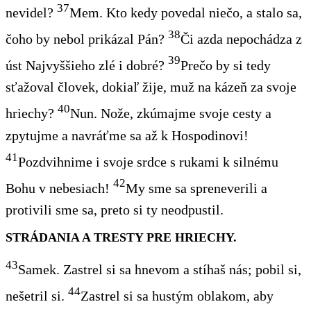
37
nevidel?
Mem
. Kto
kedy
povedal
niečo
, a stalo sa,
38
čoho
by nebol prikázal Pán?
Či azda nepochádza z
39
úst Najvyššieho zlé i dobré?
Prečo by si tedy
sťažoval človek, dokiaľ žije, muž na
kázeň za
svoje
40
hriechy?
Nun
. Nože, zkúmajme svoje cesty a
zpytujme a navráťme sa až k Hospodinovi!
41
Pozdvihnime i svoje srdce s rukami k silnému
42
Bohu v nebesiach!
My sme sa spreneverili a
protivili sme sa,
preto
si ty neodpustil.
STRÁDANIA A TRESTY PRE HRIECHY.
43
Samek
. Zastrel si
sa
hnevom a stíhaš nás; pobil si,
44
nešetril si.
Zastrel si sa hustým oblakom, aby