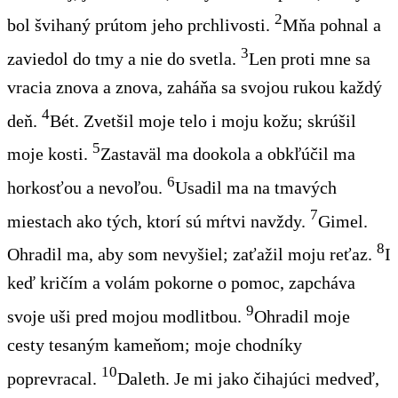
2
bol švihaný
prútom jeho prchlivosti.
Mňa
po
hnal a
3
zaviedol
do
tmy a nie do svetla.
Len proti mne sa
vracia
znova a znova
, zaháňa sa svojou rukou každý
4
deň.
Bét
. Zvetšil moje telo i moju kožu; skrúšil
5
moje kosti.
Zastaväl ma
dookola
a obkľúčil
ma
6
horkosťou a nevoľou.
Usadil ma na tmavých
7
miestach
ako tých, ktorí sú mŕtvi navždy.
Gimel
.
8
Ohradil ma, aby som nevyšiel; zaťažil moju reťaz.
I
keď kričím a volám pokorne o pomoc, zapcháva
9
svoje uši pred
moj
o
u modlitb
o
u.
Ohradil moje
cesty tesaným
kameňom
; moje chodníky
10
poprevracal.
Daleth
. Je mi
jako
čihajúci medveď,