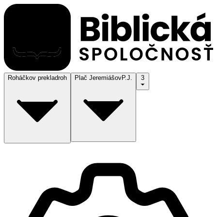
Roháčkov preklad
roh
Plač Jeremiášov
P.J.
3