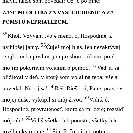
hlavu,
takže
som povedal: Už je po mne!
ZASE MODLITBA ZA VYSLOBODENIE A ZA
POMSTU NEPRIATEĽOM.
55
Khof
. Vzývam tvoje meno, ó, Hospodine, z
56
najhlbšej jamy.
Čuješ môj hlas,
len
nezakrývaj
svojho ucha pred mojou prosbou o úľavu, pred
57
mojím pokorným volaním o pomoc!
Veď si sa
blížieval v deň,
v ktorý
som volal na teba;
vše
si
58
povedal: Neboj sa!
Réš
. Riešil si, Pane, pravoty
59
mojej duše; vykúpil si môj život.
Vidíš, ó,
Hospodine, prevrátenosť,
ktorá sa
mi
deje
; rozsúď
60
môj súd!
Vidíš všetku ich pomstu, všetky ich
61
myšlienky o mne.
Šin
. Počul si ich potupu,